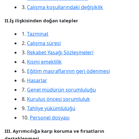
3.
Çalışma koşullarındaki değişiklik
II.İş ilişkisinden doğan talepler
1.
Tazminat
2.
Çalışma süresi
3.
Rekabet Yasağı Sözleşmeleri
4.
Kısmi emeklilik
5.
Eğitim masraflarının geri ödenmesi
6.
Hasarlar
7.
Genel müdürün sorumluluğu
8.
Kuruluş öncesi sorumluluk
9.
Tahliye yükümlülüğü
10.
Personel dosyası
III. Ayrımcılığa karşı koruma ve fırsatların
desteklenmesi