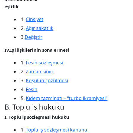
eşitlik
1.
Cinsiyet
2.
Ağır sakatlık
3.
Değiştir
IV.İş ilişkilerinin sona ermesi
1.
Fesih sözleşmesi
2.
Zaman sınırı
3.
Koşulun çözülmesi
4.
Fesih
5.
Kıdem tazminatı – “turbo ikramiyesi”
B. Toplu iş hukuku
I. Toplu iş sözleşmesi hukuku
1.
Toplu iş sözleşmesi kanunu