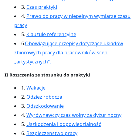
3.
Czas praktyki
4.
Prawo do pracy w niepełnym wymiarze czasu
pracy
5.
Klauzule referencyjne
6.
Obowiązujące przepisy dotyczące układów
zbiorowych pracy dla pracowników scen
„artystycznych”.
II Roszczenia ze stosunku do praktyki
1.
Wakacje
2.
Odzież robocza
3.
Odszkodowanie
4.
Wyrównawczy czas wolny za dyżur nocny
5.
Uszkodzenia i odpowiedzialność
6.
Bezpieczeństwo pracy