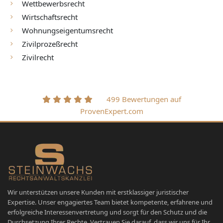
Wettbewerbsrecht
Wirtschaftsrecht
Wohnungseigentumsrecht
Zivilprozeßrecht
Zivilrecht
499 Bewertungen auf
ProvenExpert.com
Wir unterstützen unsere Kunden mit erstklassiger juristischer
Expertise. Unser engagiertes Team bietet kompetente, erfahrene und
erfolgreiche Interessenvertretung und sorgt für den Schutz und die
Durchsetzung Ihrer Rechte. Vertrauen Sie darauf, dass wir uns für Ihr