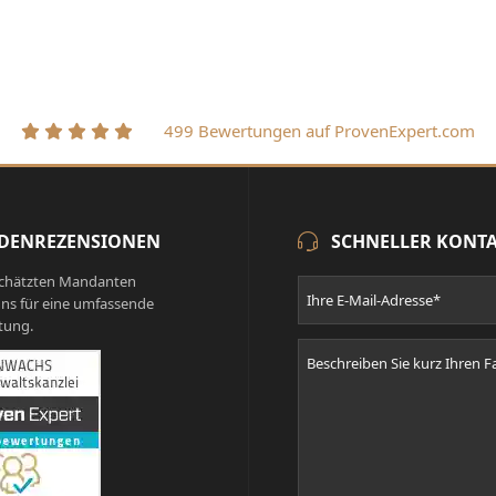
499 Bewertungen auf ProvenExpert.com
DENREZENSIONEN
SCHNELLER KONT
chätzten Mandanten
ns für eine umfassende
tung.