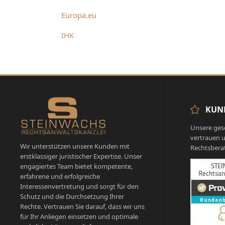
Europa.eu
IHK
KUN
Unsere ges
vertrauen u
Wir unterstützen unsere Kunden mit
Rechtsbera
erstklassiger juristischer Expertise. Unser
engagiertes Team bietet kompetente,
erfahrene und erfolgreiche
Interessenvertretung und sorgt für den
Schutz und die Durchsetzung Ihrer
Rechte. Vertrauen Sie darauf, dass wir uns
für Ihr Anliegen einsetzen und optimale