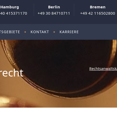
Hamburg
Berlin
Bremen
 40 415371170
+49 30 84710711
+49 42 116502800
TSGEBIETE
KONTAKT
KARRIERE
recht
Rechtsanwaltsk