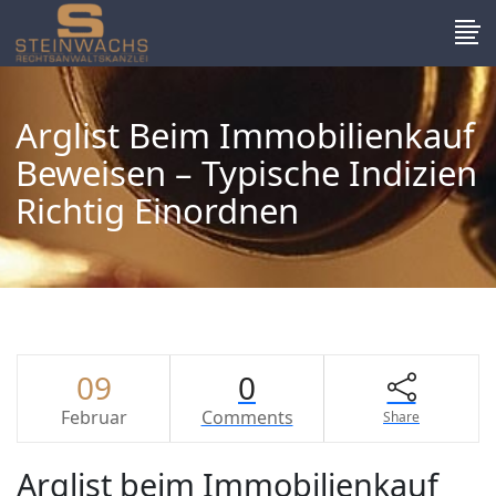
Arglist Beim Immobilienkauf
Beweisen – Typische Indizien
Richtig Einordnen
09
0
Februar
Comments
Share
Arglist beim Immobilienkauf