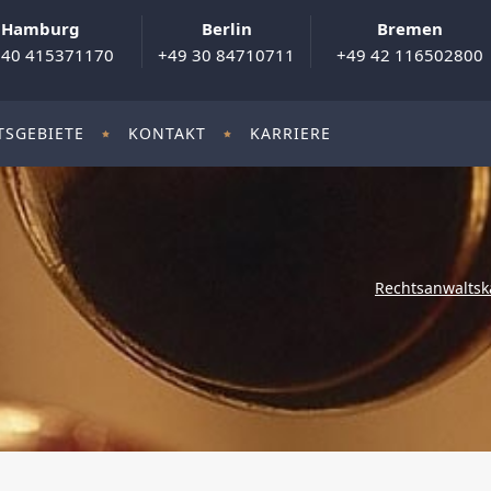
Hamburg
Berlin
Bremen
 40 415371170
+49 30 84710711
+49 42 116502800
TSGEBIETE
KONTAKT
KARRIERE
Rechtsanwaltsk