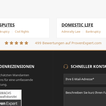
SPUTES
DOMESTIC LIFE
kruptcy
|
Civil Rights
Admiralty Law
|
Bankruptcy
499 Bewertungen auf ProvenExpert.com
DENREZENSIONEN
SCHNELLER KONT
chätzten Mandanten
ns für eine umfassende
tung.