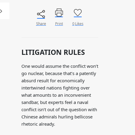
Share
Print
0
Likes
LITIGATION RULES
One would assume the conflict won’t
go nuclear, because that’s a patently
absurd result for economically
intertwined nations fighting over
what amounts to an inconvenient
sandbar, but experts feel a naval
conflict isn’t out of the question with
Chinese admirals hurling bellicose
rhetoric already.