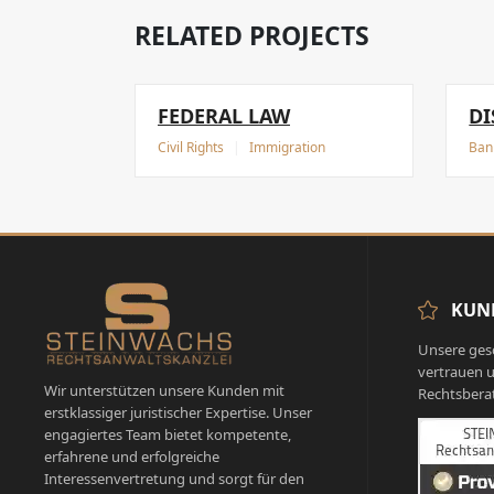
RELATED PROJECTS
FEDERAL LAW
DI
Civil Rights
|
Immigration
Ban
KUN
Unsere ges
vertrauen u
Wir unterstützen unsere Kunden mit
Rechtsbera
erstklassiger juristischer Expertise. Unser
engagiertes Team bietet kompetente,
erfahrene und erfolgreiche
Interessenvertretung und sorgt für den