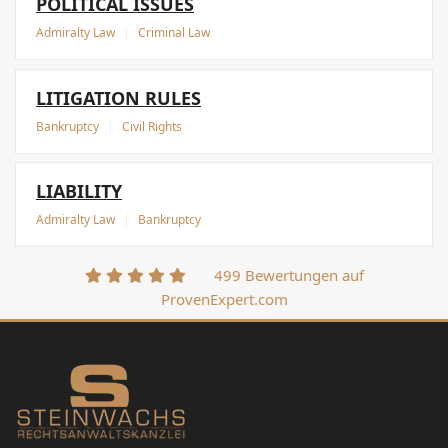
POLITICAL ISSUES
Admiralty Law
|
Criminal Law
LITIGATION RULES
Bankruptcy
|
Civil Rights
LIABILITY
Admiralty Law
|
Bankruptcy
499 Bewertungen auf
ProvenExpert.com