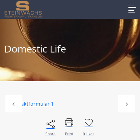
Domestic Life
Share
Print
0
Likes