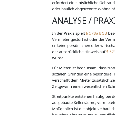
erfordert eine tatsächliche Gebrau
oder baulich abgetrennte Wohneinh
ANALYSE / PRA
In der Praxis spielt
§ 573a BGB
beso
Vermieter gestört ist oder der Verm
er keine persönlichen oder wirtsc
der ausdrückliche Hinweis auf
§ 57
wurde.
Für Mieter ist bedeutsam, dass tro
sozialen Gründen eine besondere Hä
verschafft dem Mieter zusätzlich 
Zeitgewinn einen wesentlichen Sc
Streitpunkte entstehen häufig bei 
ausgebaute Kellerräume, vermietet
Maßgeblich ist die objektive baulic
bewohnt. Eine Nutzung zu beruflich