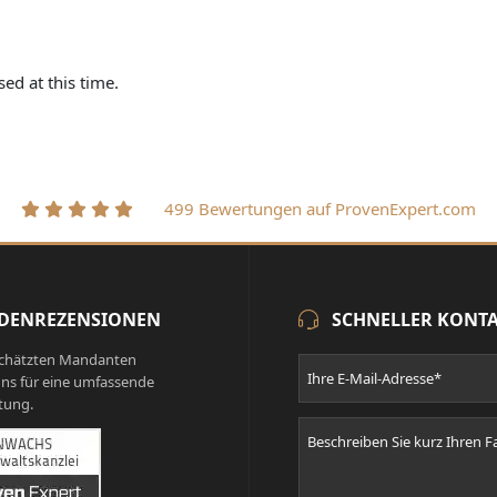
ed at this time.
499 Bewertungen auf ProvenExpert.com
DENREZENSIONEN
SCHNELLER KONT
chätzten Mandanten
ns für eine umfassende
tung.