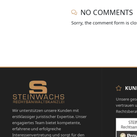
NO COMMENTS
Sorry, the comment form is clos
KUN
Unsere ges
vertrauen u
Wir unterstützen unsere Kunden mit
Rechtsbera
erstklassiger juristischer Expertise. Unser
engagiertes Team bietet kompetente,
erfahrene und erfolgreiche
Interessenvertretung und sorgt für den