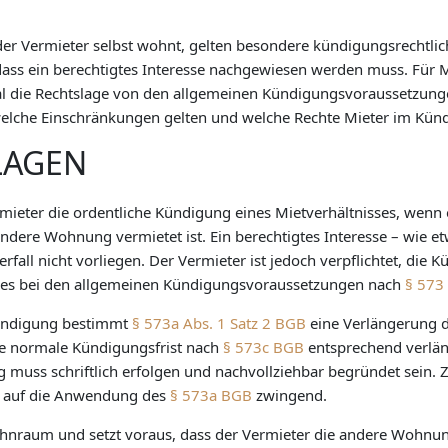
der Vermieter selbst wohnt, gelten besondere kündigungsrechtli
dass ein berechtigtes Interesse nachgewiesen werden muss. Für M
l die Rechtslage von den allgemeinen Kündigungsvoraussetzungen
elche Einschränkungen gelten und welche Rechte Mieter im Künd
LAGEN
ieter die ordentliche Kündigung eines Mietverhältnisses, wenn 
ere Wohnung vermietet ist. Ein berechtigtes Interesse – wie et
all nicht vorliegen. Der Vermieter ist jedoch verpflichtet, die 
ibt es bei den allgemeinen Kündigungsvoraussetzungen nach
§ 573
 Kündigung bestimmt
§ 573a Abs. 1 Satz 2 BGB
eine Verlängerung d
ie normale Kündigungsfrist nach
§ 573c BGB
entsprechend verlän
muss schriftlich erfolgen und nachvollziehbar begründet sein. Zw
is auf die Anwendung des
§ 573a BGB
zwingend.
ohnraum und setzt voraus, dass der Vermieter die andere Wohnun