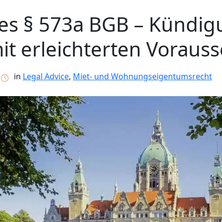
es § 573a BGB – Kündig
it erleichterten Voraus
in
Legal Advice
,
Miet- und Wohnungseigentumsrecht