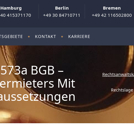
Hamburg
Berlin
Bremen
 40 415371170
+49 30 84710711
+49 42 116502800
TSGEBIETE
KONTAKT
KARRIERE
 573a BGB –
Rechtsanwaltsk
ermieters Mit
Rechtslage
raussetzungen