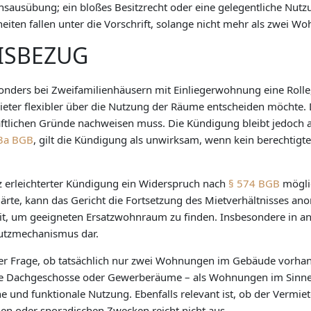
chsausübung; ein bloßes Besitzrecht oder eine gelegentliche Nu
eiten fallen unter die Vorschrift, solange nicht mehr als zwei 
XISBEZUG
nders bei Zweifamilienhäusern mit Einliegerwohnung eine Rolle
ieter flexibler über die Nutzung der Räume entscheiden möchte. De
haftlichen Gründe nachweisen muss. Die Kündigung bleibt jedoch 
3a BGB
, gilt die Kündigung als unwirksam, wenn kein berechtigt
tz erleichterter Kündigung ein Widerspruch nach
§ 574 BGB
möglic
rte, kann das Gericht die Fortsetzung des Mietverhältnisses ano
Zeit, um geeigneten Ersatzwohnraum zu finden. Insbesondere in 
hutzmechanismus dar.
der Frage, ob tatsächlich nur zwei Wohnungen im Gebäude vorhan
e Dachgeschosse oder Gewerberäume – als Wohnungen im Sinne der
he und funktionale Nutzung. Ebenfalls relevant ist, ob der Vermie
en oder sporadischen Zwecken reicht nicht aus.