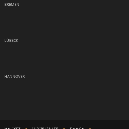
BREMEN
LÜBECK
HANNOVER
MALIYET
İNDIRILENLER
DAMGA