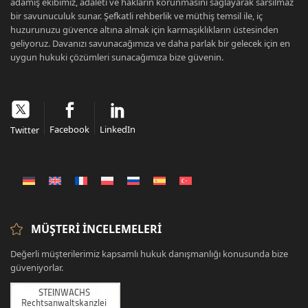
adamış ekibimiz, adaleti ve hakların korunmasını sağlayarak sarsılmaz
bir savunuculuk sunar. Şefkatli rehberlik ve müthiş temsil ile, iç
huzurunuzu güvence altına almak için karmaşıklıkların üstesinden
geliyoruz. Davanızı savunacağımıza ve daha parlak bir gelecek için en
uygun hukuki çözümleri sunacağımıza bize güvenin.
Facebook
LinkedIn
Twitter
MÜŞTERI İNCELEMELERI
Değerli müşterilerimiz kapsamlı hukuk danışmanlığı konusunda bize
güveniyorlar.