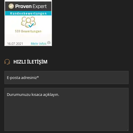
HIZLI ILETIŞIM