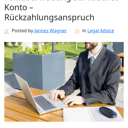
Konto –
Rückzahlungsanspruch
Posted by
Jannes Wagner
in
Legal Advice