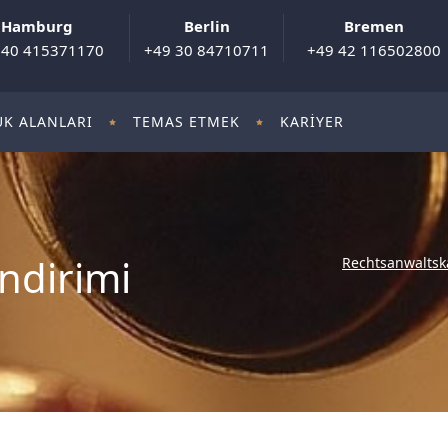
Hamburg
Berlin
Bremen
 40 415371170
+49 30 84710711
+49 42 116502800
K ALANLARI
TEMAS ETMEK
KARIYER
Indirimi
Rechtsanwaltsk