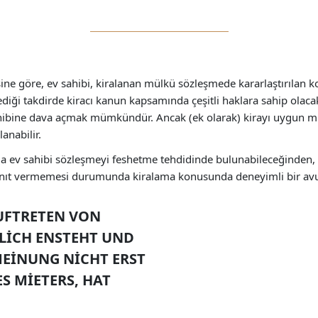
 göre, ev sahibi, kiralanan mülkü sözleşmede kararlaştırılan k
i takdirde kiracı kanun kapsamında çeşitli haklara sahip olacaktı
ahibine dava açmak mümkündür. Ancak (ek olarak) kirayı uygun mik
anabilir.
 ev sahibi sözleşmeyi feshetme tehdidinde bulunabileceğinden, yet
 yanıt vermemesi durumunda kiralama konusunda deneyimli bir avuk
AUFTRETEN VON
LICH ENSTEHT UND
MEINUNG NICHT ERST
 MIETERS, HAT