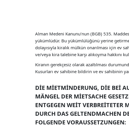
Alman Medeni Kanunu’nun (BGB) 535. Maddesine
yükümlüdür. Bu yükümlülüğünü yerine getirmediğ
dolayısıyla kiralık mülkün onarılması için ev s
ve/veya kira talebine karşı alıkoyma hakkını kull
Kiranın gerekçesiz olarak azaltılması durumunda
Kusurları ev sahibine bildirin ve ev sahibinin
DIE MIETMINDERUNG, DIE BEI 
MÄNGEL DER MIETSACHE GESETZ
ENTGEGEN WEIT VERBREITETER 
DURCH DAS GELTENDMACHEN DES
FOLGENDE VORAUSSETZUNGEN: