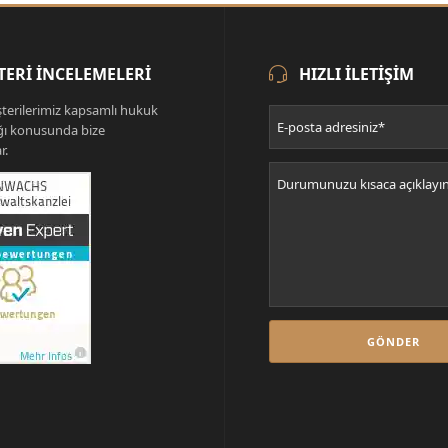
ERI İNCELEMELERI
HIZLI ILETIŞIM
terilerimiz kapsamlı hukuk
ğı konusunda bize
r.