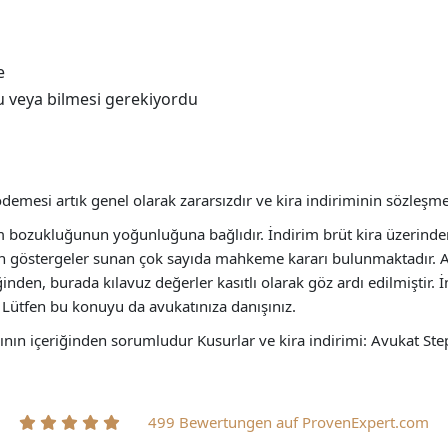
e
u veya bilmesi gerekiyordu
demesi artık genel olarak zararsızdır ve kira indiriminin sözleşmey
ım bozukluğunun yoğunluğuna bağlıdır. İndirim brüt kira üzerinden
şkin göstergeler sunan çok sayıda mahkeme kararı bulunmaktadır. A
inden, burada kılavuz değerler kasıtlı olarak göz ardı edilmiştir. 
. Lütfen bu konuyu da avukatınıza danışınız.
ının içeriğinden sorumludur Kusurlar ve kira indirimi: Avukat S
499 Bewertungen auf ProvenExpert.com