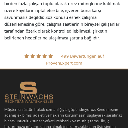
birden fazla çalışan toplu olarak grev mitinglerine katılmak
üzere kayıtlarını iptal etse bile, işveren buna karşı
savunmasız değildir. Söz konusu esnek çalışma
düzenlemesine göre, çalışma saatlerinin bireysel çalışanlar
tarafından özerk olarak kontrol edilebilmesi, şirketin
belirlenen hedeflerine ulaşılması şartına bağlıdır.
499 Bewertungen auf
ProvenExpert.com
Müşterileri üstün hukuk uzmanlığıyla güçlendiriyoruz. Kendini işine
adamış ekibimiz, adaleti ve hakların korunmasını sağlayarak sarsılmaz
bir savunuculuk sunar. Şefkatli rehberlik ve müthiş temsil ile, iç
huzurunuzu güvence altına almak için karmaşıklıkların üstesinden