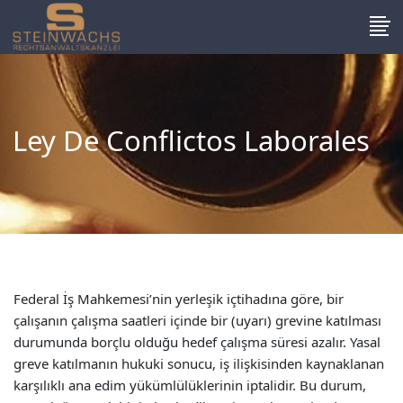
Ley De Conflictos Laborales
Federal İş Mahkemesi’nin yerleşik içtihadına göre, bir
çalışanın çalışma saatleri içinde bir (uyarı) grevine katılması
durumunda borçlu olduğu hedef çalışma süresi azalır. Yasal
greve katılmanın hukuki sonucu, iş ilişkisinden kaynaklanan
karşılıklı ana edim yükümlülüklerinin iptalidir. Bu durum,