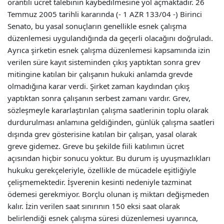
orantılı ücret talebinin kaybedilmesine yol açmaktadır. 26
Temmuz 2005 tarihli kararında (- 1 AZR 133/04 -) Birinci
Senato, bu yasal sonuçların genellikle esnek çalışma
düzenlemesi uygulandığında da geçerli olacağını doğruladı.
Ayrıca şirketin esnek çalışma düzenlemesi kapsamında izin
verilen süre kayıt sisteminden çıkış yaptıktan sonra grev
mitingine katılan bir çalışanın hukuki anlamda grevde
olmadığına karar verdi. Şirket zaman kaydından çıkış
yaptıktan sonra çalışanın serbest zamanı vardır. Grev,
sözleşmeyle kararlaştırılan çalışma saatlerinin toplu olarak
durdurulması anlamına geldiğinden, günlük çalışma saatleri
dışında grev gösterisine katılan bir çalışan, yasal olarak
greve gidemez. Greve bu şekilde fiili katılımın ücret
açısından hiçbir sonucu yoktur. Bu durum iş uyuşmazlıkları
hukuku gerekçeleriyle, özellikle de mücadele eşitliğiyle
çelişmemektedir. İşverenin kesinti nedeniyle tazminat
ödemesi gerekmiyor. Borçlu olunan iş miktarı değişmeden
kalır. İzin verilen saat sınırının 150 eksi saat olarak
belirlendiği esnek çalışma süresi düzenlemesi uyarınca,