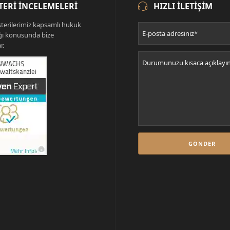
ERI İNCELEMELERI
HIZLI ILETIŞIM
terilerimiz kapsamlı hukuk
ğı konusunda bize
r.