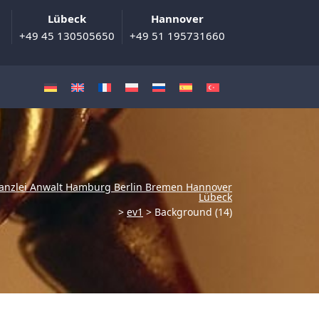
Lübeck
Hannover
+49 45 130505650
+49 51 195731660
anzlei Anwalt Hamburg Berlin Bremen Hannover
Lübeck
>
ev1
>
Background (14)