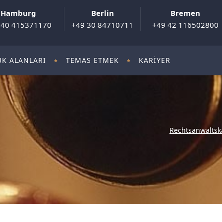
Hamburg
Berlin
Bremen
 40 415371170
+49 30 84710711
+49 42 116502800
K ALANLARI
TEMAS ETMEK
KARIYER
Rechtsanwaltsk