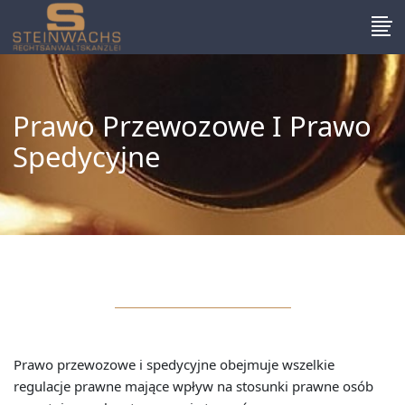
Prawo Przewozowe I Prawo
Spedycyjne
Prawo przewozowe i spedycyjne obejmuje wszelkie
regulacje prawne mające wpływ na stosunki prawne osób