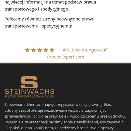
najwięcej informacji na temat podstaw prawa
transportowego i spedycyjnego.
Polecamy również strony poświęcone prawu
transportowemu i spedycyjnemu:
499 Bewertungen auf
ProvenExpert.com
Zapewnianie klientom najwyższej jakości wiedzy prawnej. Nasz
oddany zespół oferuje niezachwiane wsparcie, zapewniając
sprawiedliwość i ochronę praw. Dzięki współczującemu przewodnictwu
i wspaniałej reprezentacji radzimy sobie z zawiłościami, aby zapewnić
Ci spokój ducha. Zaufaj nam, że będziemy bronić Twojej sprawy i