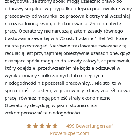
zdecydował, że strony spółki mogą uzależnić prawo do
odprawy socjalnej w przypadku odejścia pracownika z winy
pracodawcy od warunku: że pracownik otrzymał wcześniej
nieuzasadnioną kwotę odszkodowania. Złożono ofertę
pracy. Operatorzy nie naruszają zatem zasady równego
traktowania zawartej w § 75 ust. 1 zdanie 1 BetrVG, której
muszą przestrzegać. Nierówne traktowanie związane z tą
regulacją jest przynajmniej obiektywnie uzasadnione, gdyż
działające spółki mogą co do zasady założyć, że pracownik,
który odejdzie „przedwcześnie” nie będzie odczuwał w
wyniku zmiany spółki żadnych lub mniejszych
niedogodności niż pozostali pracownicy. . Nie stoi to w
sprzeczności z faktem, że pracownicy, którzy znaleźli nową
pracę, również mogą ponieść straty ekonomiczne.
Operatorzy decydują, w jakim stopniu chcą
zrekompensować te niedogodności.
499 Bewertungen auf
ProvenExpert.com