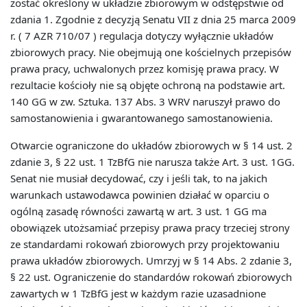
zostać określony w układzie zbiorowym w odstępstwie od
zdania 1. Zgodnie z decyzją Senatu VII z dnia 25 marca 2009
r. ( 7 AZR 710/07 ) regulacja dotyczy wyłącznie układów
zbiorowych pracy. Nie obejmują one kościelnych przepisów
prawa pracy, uchwalonych przez komisję prawa pracy. W
rezultacie kościoły nie są objęte ochroną na podstawie art.
140 GG w zw. Sztuka. 137 Abs. 3 WRV naruszył prawo do
samostanowienia i gwarantowanego samostanowienia.
Otwarcie ograniczone do układów zbiorowych w § 14 ust. 2
zdanie 3, § 22 ust. 1 TzBfG nie narusza także Art. 3 ust. 1GG.
Senat nie musiał decydować, czy i jeśli tak, to na jakich
warunkach ustawodawca powinien działać w oparciu o
ogólną zasadę równości zawartą w art. 3 ust. 1 GG ma
obowiązek utożsamiać przepisy prawa pracy trzeciej strony
ze standardami rokowań zbiorowych przy projektowaniu
prawa układów zbiorowych. Umrzyj w § 14 Abs. 2 zdanie 3,
§ 22 ust. Ograniczenie do standardów rokowań zbiorowych
zawartych w 1 TzBfG jest w każdym razie uzasadnione