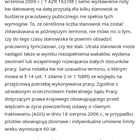
września 2009 r. ( 7 AZR 162/08 ) samo wystawienie noty
kw datowanej na datę przyszłą dla kilku stanowisk w
budżecie pracodawcy publicznego nie spełnia tych
wymogów. To, że określona liczba stanowisk ma zostać
zlikwidowana w późniejszym terminie, nie mówi nic o tym,
czy do tego czasu stanowiska te powinni obsadzić
pracownicy tymczasowi, czy też stali. Utrata stanowisk może
nastąpić także w wyniku niezapełnienia wakatów, wydania
zwolnień lub wzajemnego rozwiązania stałych stosunków
pracy. Sama notatka kw nie uzasadnia terminu, o którym
mowa w § 14 ust. 1 zdanie 2 nr 1 TzBfG ze względu na
przejściową potrzebę wykonywania pracy. Zgodnie z
utrwalonym orzecznictwem Federalnego Sądu Pracy
dotyczącym prawa krajowego obowiązującego przed
wejściem w życie powszechnej ustawy o równym
traktowaniu (AGG) w dniu 18 sierpnia 2006 r., w przypadku
pilotów obowiązują zbiorowe i indywidualne umowne limity
wieku wynoszące 60 lat.