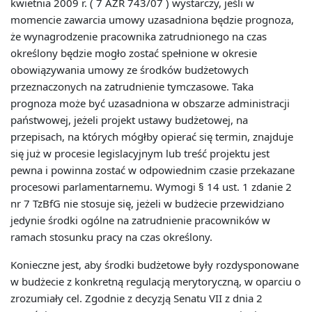
kwietnia 2009 r. ( 7 AZR 743/07 ) wystarczy, jeśli w
momencie zawarcia umowy uzasadniona będzie prognoza,
że ​​wynagrodzenie pracownika zatrudnionego na czas
określony będzie mogło zostać spełnione w okresie
obowiązywania umowy ze środków budżetowych
przeznaczonych na zatrudnienie tymczasowe. Taka
prognoza może być uzasadniona w obszarze administracji
państwowej, jeżeli projekt ustawy budżetowej, na
przepisach, na których mógłby opierać się termin, znajduje
się już w procesie legislacyjnym lub treść projektu jest
pewna i powinna zostać w odpowiednim czasie przekazane
procesowi parlamentarnemu. Wymogi § 14 ust. 1 zdanie 2
nr 7 TzBfG nie stosuje się, jeżeli w budżecie przewidziano
jedynie środki ogólne na zatrudnienie pracowników w
ramach stosunku pracy na czas określony.
Konieczne jest, aby środki budżetowe były rozdysponowane
w budżecie z konkretną regulacją merytoryczną, w oparciu o
zrozumiały cel. Zgodnie z decyzją Senatu VII z dnia 2