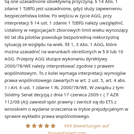
Są one uzasadnione obiektywną przyczyną. § 14 Abs. 1
zdanie 1 TzBfG jest uzasadnione, gdyż służy zapewnieniu
bezpieczeństwa lotów. Po wejściu w życie AGG, przy
interpretacji § 14 ust. 1 zdanie 1 TzBfG należy uwzględnić.
Ustalony w negocjacjach zbiorowych limit wieku wynoszący
60 lat dla pilotów powoduje bezpośrednią niekorzystną
sytuację ze względu na wiek. §§ 1, 3 Abs. 1 AGG, które
można uzasadnić na warunkach określonych w § 8 lub 10
AGG. Przepisy AGG służące wykonaniu dyrektywy
2000/78/WE należy interpretować zgodnie z prawem
wspólnotowym. To z kolei wymaga interpretacji wymogów
prawa wspólnotowego zawartych w art. 2 ust. 5, art. 4 abs.
1 i Art. 6 ust. 1 zdanie 1 RL 2000/78/WE. W związku z tym
Siódmy Senat decyzją z dnia 17 czerwca 2009 r. ( 7 AZR
112/08 (A)) zawiesił spór prawny i zwrócił się do ETS z
wnioskiem o wydanie orzeczenia w trybie prejudycjalnym w
sprawie wykładni prawa wspólnotowego.
499 Bewertungen auf
ProvenExpert.com