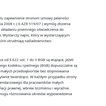
celu zapewnienie stronom umowy pewności
ia 2008 r. ( 6 AZR 519/07 ) wymóg złożenia
 składaniu pisemnego oświadczenia do
a. Wystarczy napis, który w wystarczającym
tóre utrudniają naśladownictwo.
 od § 622 ust. 1 do 3 BGB są wiążące, jeżeli
ckiego kodeksu cywilnego (BGB) dopuszczalne są
a małych przedsiębiorstw bez stopniowania
 pytanie twierdząco. W każdym przypadku strony
alendarzowego dla pracowników małych
lacji prawnej, wbrew brzmieniu i wyraźnie
ą wymogu różnicowania okresów wypowiedzenia