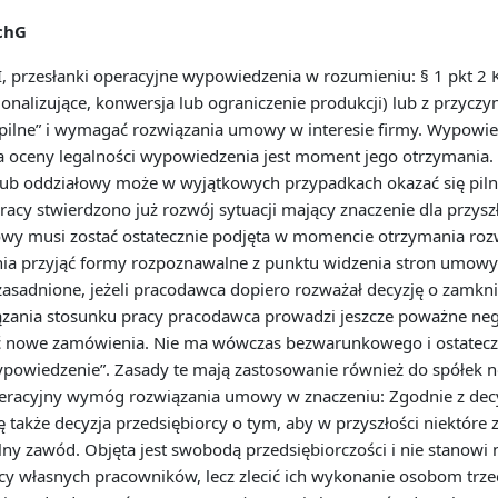
chG
, przesłanki operacyjne wypowiedzenia w rozumieniu: § 1 pkt 2 
racjonalizujące, konwersja lub ograniczenie produkcji) lub z przy
pilne” i wymagać rozwiązania umowy w interesie firmy. Wypowie
oceny legalności wypowiedzenia jest moment jego otrzymania. Z
lub oddziałowy może w wyjątkowych przypadkach okazać się pilną
racy stwierdzono już rozwój sytuacji mający znaczenie dla przyszł
y musi zostać ostatecznie podjęta w momencie otrzymania rozwi
ia przyjąć formy rozpoznawalne z punktu widzenia stron umowy 
sadnione, jeżeli pracodawca dopiero rozważał decyzję o zamknięci
zania stosunku pracy pracodawca prowadzi jeszcze poważne neg
ać nowe zamówienia. Nie ma wówczas bezwarunkowego i ostateczne
powiedzenie”. Zasady te mają zastosowanie również do spółek non
eracyjny wymóg rozwiązania umowy w znaczeniu: Zgodnie z decy
ę także decyzja przedsiębiorcy o tym, aby w przyszłości niektór
y zawód. Objęta jest swobodą przedsiębiorczości i nie stanowi n
y własnych pracowników, lecz zlecić ich wykonanie osobom trze