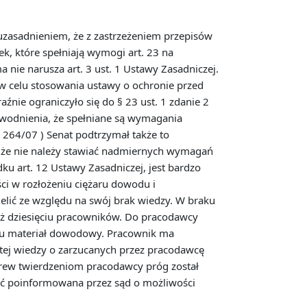
 uzasadnieniem, że z zastrzeżeniem przepisów
, które spełniają wymogi art. 23 na
a nie narusza art. 3 ust. 1 Ustawy Zasadniczej.
w celu stosowania ustawy o ochronie przed
źnie ograniczyło się do § 23 ust. 1 zdanie 2
odnienia, że ​​spełniane są wymagania
 264/07 ) Senat podtrzymał także to
ł, że nie należy stawiać nadmiernych wymagań
u art. 12 Ustawy Zasadniczej, jest bardzo
i w rozłożeniu ciężaru dowodu i
ielić ze względu na swój brak wiedzy. W braku
niż dziesięciu pracowników. Do pracodawcy
 mu materiał dowodowy. Pracownik ma
stej wiedzy o zarzucanych przez pracodawcę
rew twierdzeniom pracodawcy próg został
ać poinformowana przez sąd o możliwości