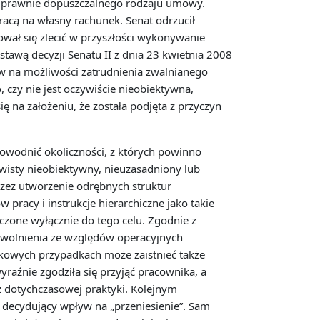
o prawnie dopuszczalnego rodzaju umowy.
racą na własny rachunek. Senat odrzucił
ał się zlecić w przyszłości wykonywanie
awą decyzji Senatu II z dnia 23 kwietnia 2008
yw na możliwości zatrudnienia zwalnianego
czy nie jest oczywiście nieobiektywna,
ię na założeniu, że została podjęta z przyczyn
owodnić okoliczności, z których powinno
wisty nieobiektywny, nieuzasadniony lub
rzez utworzenie odrębnych struktur
 pracy i instrukcje hierarchiczne jako takie
one wyłącznie do tego celu. Zgodnie z
zwolnienia ze względów operacyjnych
kowych przypadkach może zaistnieć także
raźnie zgodziła się przyjąć pracownika, a
 dotychczasowej praktyki. Kolejnym
decydujący wpływ na „przeniesienie”. Sam