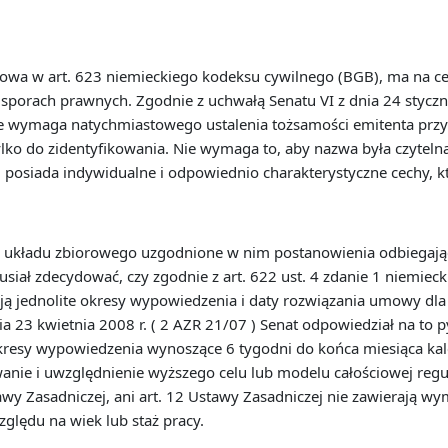
owa w art. 623 niemieckiego kodeksu cywilnego (BGB), ma na 
porach prawnych. Zgodnie z uchwałą Senatu VI z dnia 24 styczn
 wymaga natychmiastowego ustalenia tożsamości emitenta przy
ylko do zidentyfikowania. Nie wymaga to, aby nazwa była czyteln
i posiada indywidualne i odpowiednio charakterystyczne cechy, k
e układu zbiorowego uzgodnione w nim postanowienia odbiegające
usiał zdecydować, czy zgodnie z art. 622 ust. 4 zdanie 1 niemie
ują jednolite okresy wypowiedzenia i daty rozwiązania umowy dl
ia 23 kwietnia 2008 r. ( 2 AZR 21/07 ) Senat odpowiedział na to
kresy wypowiedzenia wynoszące 6 tygodni do końca miesiąca k
wanie i uwzględnienie wyższego celu lub modelu całościowej regu
tawy Zasadniczej, ani art. 12 Ustawy Zasadniczej nie zawieraj
ględu na wiek lub staż pracy.