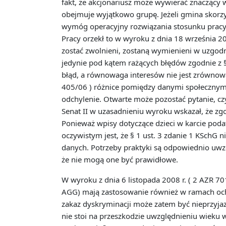
fakt, że akcjonariusz może wywierać znaczący w
obejmuje wyjątkowo grupę. Jeżeli gmina skorzyst
wymóg operacyjny rozwiązania stosunku pracy 
Pracy orzekł to w wyroku z dnia 18 września 20
zostać zwolnieni, zostaną wymienieni w uzgo
jedynie pod kątem rażących błędów zgodnie z § 
błąd, a równowaga interesów nie jest zrównowa
405/06 ) różnice pomiędzy danymi społecznymi 
odchylenie. Otwarte może pozostać pytanie, cz
Senat II w uzasadnieniu wyroku wskazał, że zg
Ponieważ wpisy dotyczące dzieci w karcie po
oczywistym jest, że § 1 ust. 3 zdanie 1 KSchG 
danych. Potrzeby praktyki są odpowiednio uwz
że nie mogą one być prawidłowe.
W wyroku z dnia 6 listopada 2008 r. ( 2 AZR 70
AGG) mają zastosowanie również w ramach och
zakaz dyskryminacji może zatem być nieprzyjaz
nie stoi na przeszkodzie uwzględnieniu wieku w