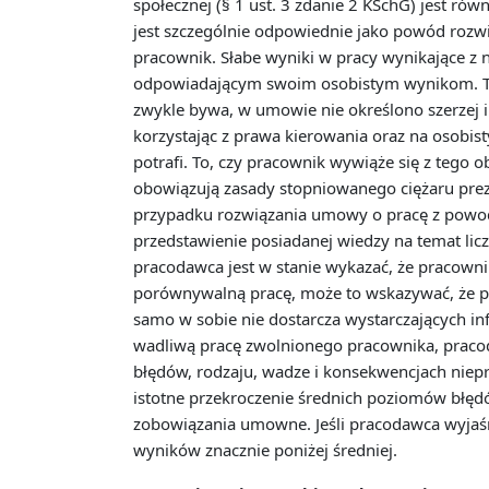
społecznej (§ 1 ust. 3 zdanie 2 KSchG) jest 
jest szczególnie odpowiednie jako powód roz
pracownik. Słabe wyniki w pracy wynikające 
odpowiadającym swoim osobistym wynikom. To, 
zwykle bywa, w umowie nie określono szerzej ilo
korzystając z prawa kierowania oraz na osobist
potrafi. To, czy pracownik wywiąże się z tego
obowiązują zasady stopniowanego ciężaru preze
przypadku rozwiązania umowy o pracę z powodu
przedstawienie posiadanej wiedzy na temat lic
pracodawca jest w stanie wykazać, że pracown
porównywalną pracę, może to wskazywać, że 
samo w sobie nie dostarcza wystarczających i
wadliwą pracę zwolnionego pracownika, pracoda
błędów, rodzaju, wadze i konsekwencjach nie
istotne przekroczenie średnich poziomów błęd
zobowiązania umowne. Jeśli pracodawca wyjaśn
wyników znacznie poniżej średniej.