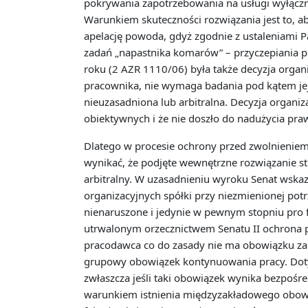
pokrywania zapotrzebowania na usługi wyłącz
Warunkiem skuteczności rozwiązania jest to, ab
apelację powoda, gdyż zgodnie z ustaleniami 
zadań „napastnika komarów” – przyczepiania pl
roku (2 AZR 1110/06) była także decyzja organ
pracownika, nie wymaga badania pod kątem jej 
nieuzasadniona lub arbitralna. Decyzja organiza
obiektywnych i że nie doszło do nadużycia pra
Dlatego w procesie ochrony przed zwolnieniem
wynikać, że podjęte wewnętrzne rozwiązanie st
arbitralny. W uzasadnieniu wyroku Senat wskaz
organizacyjnych spółki przy niezmienionej potr
nienaruszone i jedynie w pewnym stopniu pro
utrwalonym orzecznictwem Senatu II ochrona p
pracodawca co do zasady nie ma obowiązku zak
grupowy obowiązek kontynuowania pracy. Dotycz
zwłaszcza jeśli taki obowiązek wynika bezpoś
warunkiem istnienia międzyzakładowego obowi