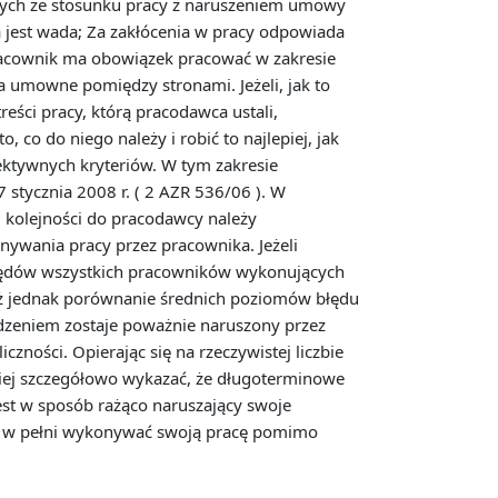
ących ze stosunku pracy z naruszeniem umowy
jest wada; Za zakłócenia w pracy odpowiada
racownik ma obowiązek pracować w zakresie
 umowne pomiędzy stronami. Jeżeli, jak to
reści pracy, którą pracodawca ustali,
co do niego należy i robić to najlepiej, jak
ektywnych kryteriów. W tym zakresie
stycznia 2008 r. ( 2 AZR 536/06 ). W
 kolejności do pracodawcy należy
nywania pracy przez pracownika. Jeżeli
 błędów wszystkich pracowników wykonujących
ż jednak porównanie średnich poziomów błędu
odzeniem zostaje poważnie naruszony przez
ności. Opierając się na rzeczywistej liczbie
iej szczegółowo wykazać, że długoterminowe
est w sposób rażąco naruszający swoje
nie w pełni wykonywać swoją pracę pomimo