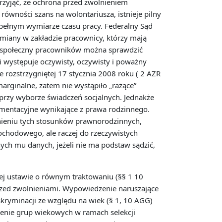
przyjąć, że ochrona przed zwolnieniem
 równości szans na wolontariusza, istnieje pilny
 pełnym wymiarze czasu pracy. Federalny Sąd
zmiany w zakładzie pracownicy, którzy mają
r społeczny pracowników można sprawdzić
li występuje oczywisty, oczywisty i poważny
 rozstrzygniętej 17 stycznia 2008 roku ( 2 AZR
arginalne, zatem nie wystąpiło „rażące”
przy wyborze świadczeń socjalnych. Jednakże
limentacyjne wynikające z prawa rodzinnego.
nieniu tych stosunków prawnorodzinnych,
dochodowego, ale raczej do rzeczywistych
ych mu danych, jeżeli nie ma podstaw sądzić,
lnej ustawie o równym traktowaniu (§§ 1 10
zed zwolnieniami. Wypowiedzenie naruszające
kryminacji ze względu na wiek (§ 1, 10 AGG)
rzenie grup wiekowych w ramach selekcji