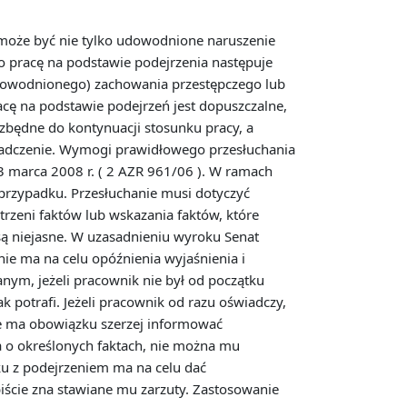
może być nie tylko udowodnione naruszenie
 pracę na podstawie podejrzenia następuje
udowodnionego) zachowania przestępczego lub
ę na podstawie podejrzeń jest dopuszczalne,
ezbędne do kontynuacji stosunku pracy, a
wiadczenie. Wymogi prawidłowego przesłuchania
3 marca 2008 r. ( 2 AZR 961/06 ). W ramach
 przypadku. Przesłuchanie musi dotyczyć
rzeni faktów lub wskazania faktów, które
 są niejasne. W uzasadnieniu wyroku Senat
nie ma na celu opóźnienia wyjaśnienia i
nym, jeżeli pracownik nie był od początku
 potrafi. Jeżeli pracownik od razu oświadczy,
e ma obowiązku szerzej informować
ka o określonych faktach, nie można mu
u z podejrzeniem ma na celu dać
iście zna stawiane mu zarzuty. Zastosowanie