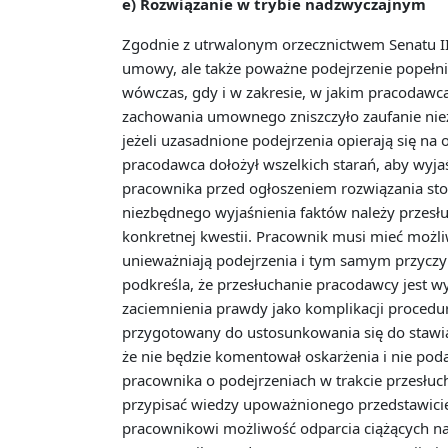
e) Rozwiązanie w trybie nadzwyczajnym
Zgodnie z utrwalonym orzecznictwem Senatu I
umowy, ale także poważne podejrzenie popełni
wówczas, gdy i w zakresie, w jakim pracodawc
zachowania umownego zniszczyło zaufanie niez
jeżeli uzasadnione podejrzenia opierają się na
pracodawca dołożył wszelkich starań, aby wyj
pracownika przed ogłoszeniem rozwiązania sto
niezbędnego wyjaśnienia faktów należy przesłu
konkretnej kwestii. Pracownik musi mieć możli
unieważniają podejrzenia i tym samym przyczyn
podkreśla, że ​​przesłuchanie pracodawcy jest 
zaciemnienia prawdy jako komplikacji procedu
przygotowany do ustosunkowania się do stawiany
że nie będzie komentował oskarżenia i nie p
pracownika o podejrzeniach w trakcie przesłuch
przypisać wiedzy upoważnionego przedstawicie
pracownikowi możliwość odparcia ciążących na 