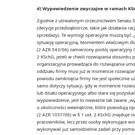
d) Wypowiedzenie zwyczajne w ramach KS
Zgodnie z utrwalonym orzecznictwem Senatu II
(decyzje przedsiębiorcze, takie jak działania 
sprzedaży). Te wymogi operacyjne muszą być „
sytuację operacyjną. Momentem właściwym dla 
(2 AZR 543/06) zamierzony postój operacyjny 
2 KSchG, jeżeli w chwili rozwiązania stosunku p
organizacyjna prowadząca do rozwiązania umow
oddziału firmy musi już w momencie rozwiązan
powodu zamknięcia firmy nie jest społecznie uza
samo dotyczy sytuacji, gdy w momencie rozwią
lub działu operacyjnego albo stara się pozysk
wypowiedzenie, jest to nieważne tak zwane „wy
o okoliczności wewnętrzne, które powodują op
(2 AZR 1037/06) w § 1 ust. 2 KSchG znajduje si
pracowników, lecz przez osoby wykonujące woln
wykonywać już samodzielnie zadań przy pomoc