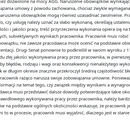
również dozwolone na mocy AGG. Naruszenie obowiązków wynikaj
wiązania umowy z powodu zachowania, chociaż zwykle wymagana 
z naruszenia obowiązków mogą również uzasadniać zwolnienie. P
czy usługę należy uznać za słabo wykonaną, określają ustalenia
ści i jakości pracy, treść przyrzeczenia wykonania opiera się na t
ych, subiektywnych wynikach pracownika. Pracownik musi robić to, 
 obowiązku, nie zawsze pracodawca może ocenić na podstawie obi
ntacji. Drugi Senat ponownie to podkreślił w swoim wyroku z 17 
 złej jakości wykonywania pracy przez pracownika, w pierwszej
zby błędów, rodzaju i wagi oraz konsekwencji nienależytego wyko
ik w długim okresie znacznie przekroczył średnią częstotliwość
pracownik rażąco narusza swoje zobowiązania umowne. Poniewa
nformacji na temat tego, czy związek między wynikami a wynagr
wca musi przedstawić dalsze dowody potwierdzające takie okolicz
prawidłowego wykonywania pracy przez pracownika, należy bardz
ów na podstawie ogólnych okoliczności wskazuje, że pracownik j
i to w procesie, pracownik musi wyjaśnić, dlaczego jest w sta