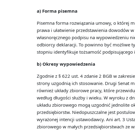
a) Forma pisemna
Pisemna forma rozwiązania umowy, o której m
prawa i ułatwienie przedstawienia dowodów w s
własnoręcznego podpisu na wypowiedzeniu nie
odbiorcy deklaracji. To powinno być możliwe t
stopniu identyfikuje tożsamość podpisującego 
b) Okresy wypowiedzenia
Zgodnie z § 622 ust. 4 zdanie 2 BGB w zakresi
strony uzgodnią ich stosowanie. Drugi Senat m
również układy zbiorowe pracy, które przewid
według długości służby i wieku. W wyroku z dn
układu zbiorowego mogą uzgodnić jednolite o
przedsiębiorstw. Niedopuszczalne jest postulo
wyrażonej intencji ustawodawcy. Ani art. 3 Us
zbiorowego w małych przedsiębiorstwach ze wz