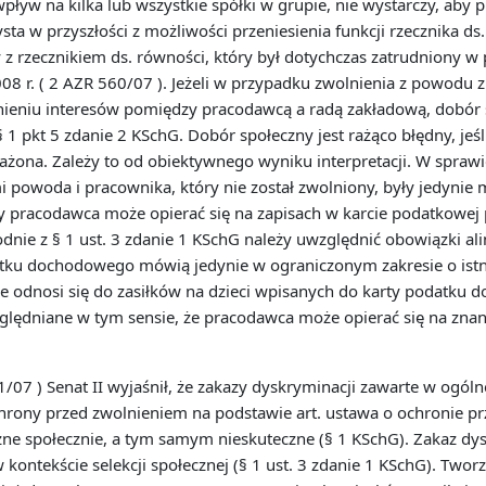
pływ na kilka lub wszystkie spółki w grupie, nie wystarczy, aby 
a w przyszłości z możliwości przeniesienia funkcji rzecznika ds.
z rzecznikiem ds. równości, który był dotychczas zatrudniony w
08 r. ( 2 AZR 560/07 ). Jeżeli w przypadku zwolnienia z powodu 
dnieniu interesów pomiędzy pracodawcą a radą zakładową, dobó
1 pkt 5 zdanie 2 KSchG. Dobór społeczny jest rażąco błędny, jeś
żona. Zależy to od obiektywnego wyniku interpretacji. W sprawie
powoda i pracownika, który nie został zwolniony, były jedynie m
y pracodawca może opierać się na zapisach w karcie podatkowej 
odnie z § 1 ust. 3 zdanie 1 KSchG należy uwzględnić obowiązki a
datku dochodowego mówią jedynie w ograniczonym zakresie o ist
nie odnosi się do zasiłków na dzieci wpisanych do karty podatku 
ględniane w tym sensie, że pracodawca może opierać się na znan
1/07 ) Senat II wyjaśnił, że zakazy dyskryminacji zawarte w ogó
rony przed zwolnieniem na podstawie art. ustawa o ochronie pr
ne społecznie, a tym samym nieskuteczne (§ 1 KSchG). Zakaz dys
 kontekście selekcji społecznej (§ 1 ust. 3 zdanie 1 KSchG). Two