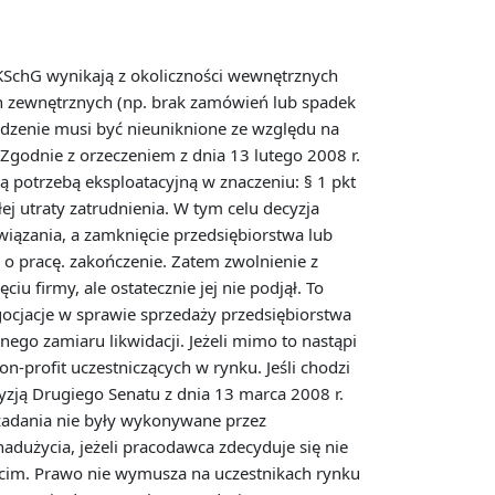
KSchG wynikają z okoliczności wewnętrznych
czyn zewnętrznych (np. brak zamówień lub spadek
dzenie musi być nieuniknione ze względu na
godnie z orzeczeniem z dnia 13 lutego 2008 r.
 potrzebą eksploatacyjną w znaczeniu: § 1 pkt
ej utraty zatrudnienia. W tym celu decyzja
ązania, a zamknięcie przedsiębiorstwa lub
o pracę. zakończenie. Zatem zwolnienie z
u firmy, ale ostatecznie jej nie podjął. To
ocjacje w sprawie sprzedaży przedsiębiorstwa
go zamiaru likwidacji. Jeżeli mimo to nastąpi
-profit uczestniczących w rynku. Jeśli chodzi
zją Drugiego Senatu z dnia 13 marca 2008 r.
e zadania nie były wykonywane przez
adużycia, jeżeli pracodawca zdecyduje się nie
cim. Prawo nie wymusza na uczestnikach rynku