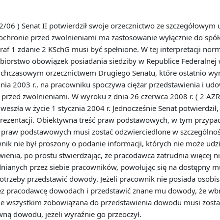
02/06 ) Senat II potwierdził swoje orzecznictwo ze szczegółowym
hronie przed zwolnieniami ma zastosowanie wyłącznie do spółek
af 1 zdanie 2 KSchG musi być spełnione. W tej interpretacji norm
biorstwo obowiązek posiadania siedziby w Republice Federalnej 
tychczasowym orzecznictwem Drugiego Senatu, które ostatnio wyra
a 2003 r., na pracowniku spoczywa ciężar przedstawienia i udow
 przed zwolnieniami. W wyroku z dnia 26 czerwca 2008 r. ( 2 AZR
 weszła w życie 1 stycznia 2004 r. Jednocześnie Senat potwierdzi
rezentacji. Obiektywna treść praw podstawowych, w tym przypadk
 praw podstawowych musi zostać odzwierciedlone w szczególnośc
nik nie był proszony o podanie informacji, których nie może udz
wienia, po prostu stwierdzając, że pracodawca zatrudnia więcej 
udnianych przez siebie pracowników, powołując się na dostępny
otrzeby przedstawić dowody. Jeżeli pracownik nie posiada osobi
rzez pracodawcę dowodach i przedstawić znane mu dowody, że wb
ede wszystkim zobowiązana do przedstawienia dowodu musi zost
ną dowodu, jeżeli wyraźnie go przeoczył.