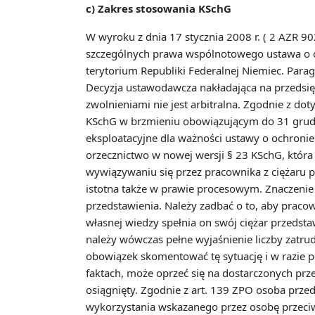
c) Zakres stosowania KSchG
W wyroku z dnia 17 stycznia 2008 r. ( 2 AZR 9
szczególnych prawa wspólnotowego ustawa o oc
terytorium Republiki Federalnej Niemiec. Paragr
Decyzja ustawodawcza nakładająca na przedsię
zwolnieniami nie jest arbitralna. Zgodnie z do
KSchG w brzmieniu obowiązującym do 31 grudni
eksploatacyjne dla ważności ustawy o ochronie
orzecznictwo w nowej wersji § 23 KSchG, która
wywiązywaniu się przez pracownika z ciężaru p
istotna także w prawie procesowym. Znaczenie
przedstawienia. Należy zadbać o to, aby pracow
własnej wiedzy spełnia on swój ciężar przedsta
należy wówczas pełne wyjaśnienie liczby zatr
obowiązek skomentować tę sytuację i w razie p
faktach, może oprzeć się na dostarczonych p
osiągnięty. Zgodnie z art. 139 ZPO osoba prz
wykorzystania wskazanego przez osobę przeciw