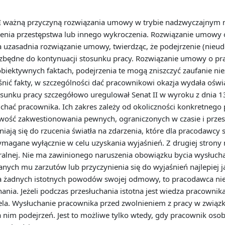
I ważną przyczyną rozwiązania umowy w trybie nadzwyczajnym 
enia przestępstwa lub innego wykroczenia. Rozwiązanie umowy o
a uzasadnia rozwiązanie umowy, twierdząc, że podejrzenie (nie
będne do kontynuacji stosunku pracy. Rozwiązanie umowy o prac
 obiektywnych faktach, podejrzenia te mogą zniszczyć zaufanie ni
aśnić fakty, w szczególności dać pracownikowi okazja wydała oś
sunku pracy szczegółowo uregulował Senat II w wyroku z dnia 1
chać pracownika. Ich zakres zależy od okoliczności konkretnego
wość zakwestionowania pewnych, ograniczonych w czasie i przest
iają się do rzucenia światła na zdarzenia, które dla pracodawcy
wymagane wyłącznie w celu uzyskania wyjaśnień. Z drugiej strony 
ralnej. Nie ma zawinionego naruszenia obowiązku bycia wysłucha
ch mu zarzutów lub przyczynienia się do wyjaśnień najlepiej jak
oda żadnych istotnych powodów swojej odmowy, to pracodawca ni
ania. Jeżeli podczas przesłuchania istotna jest wiedza pracowni
la. Wysłuchanie pracownika przed zwolnieniem z pracy w związk
nim podejrzeń. Jest to możliwe tylko wtedy, gdy pracownik osob