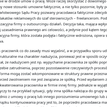
nie w drodze umów o pracę. Może raczej skorzystać z dowolneg
y nowe stosunki umowne faktycznie, a nie tylko pozornie, były p
Państwowego Sądu Pracy pozwany pracodawca faktycznie zdecydow
akatów reklamowych do szaf sterowniczych – freelancerom. Podst
izacyjna firmy o outsourcingu działań. Decyzja taka, mająca wpł
uzasadnienia prawnego ani celowości, a jedynie pod kątem tego, 
cyjna firmy, która została podjęta i faktycznie wdrożona, opiera s
wa.
 pracownik co do zasady musi wyjaśnić, a w przypadku sporu ud
rukturalne ma charakter nadużycia, ponieważ jest w sposób oczy
ał, że nadużyciem jest np. wypychanie pracownika ze spółki pop
zebie zatrudnienia, poprzez pozostawienie rzeczywistych procesów
 forma mogą zostać wkomponowane w struktury prawne przeznacz
rzed zwolnieniem nie jest związana ze spółką. Przed wydaniem 
waterowania pracownika w firmie innej firmy. Jednakże w wyjąt
y to na przykład sytuacji, gdy inna spółka należąca do grupy wy
rednio z umowy o pracę lub innego porozumienia umownego lub z
ązku kontynuowania pracy jest to, że poprzedni pracodawca ma 