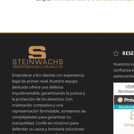
RESE
Nuestros va
confianza e
Empoderar a los clientes con experiencia
asesoramien
legal de primer nivel. Nuestro equipo
dedicado ofrece una defensa
inquebrantable, garantizando la justicia y
la protección de los derechos. Con
orientación compasiva y una
representación formidable, sorteamos las
complejidades para garantizar su
tranquilidad. Confíe en nosotros para
defender su causa y brindarle soluciones