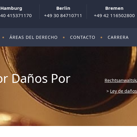
Hamburg
Berlin
Bremen
 40 415371170
+49 30 84710711
+49 42 116502800
ÁREAS DEL DERECHO
CONTACTO
CARRERA
or Daños Por
Rechtsanwaltsk
>
Ley de daños