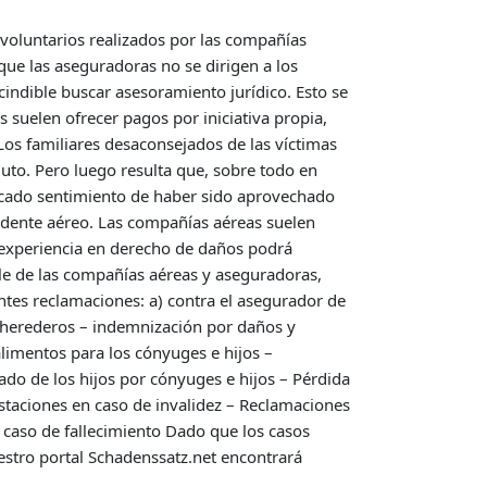
voluntarios realizados por las compañías
ue las aseguradoras no se dirigen a los
scindible buscar asesoramiento jurídico. Esto se
s suelen ofrecer pagos por iniciativa propia,
Los familiares desaconsejados de las víctimas
uto. Pero luego resulta que, sobre todo en
ificado sentimiento de haber sido aprovechado
cidente aéreo. Las compañías aéreas suelen
n experiencia en derecho de daños podrá
ble de las compañías aéreas y aseguradoras,
entes reclamaciones: a) contra el asegurador de
s herederos – indemnización por daños y
limentos para los cónyuges e hijos –
do de los hijos por cónyuges e hijos – Pérdida
estaciones en caso de invalidez – Reclamaciones
n caso de fallecimiento Dado que los casos
uestro portal Schadenssatz.net encontrará