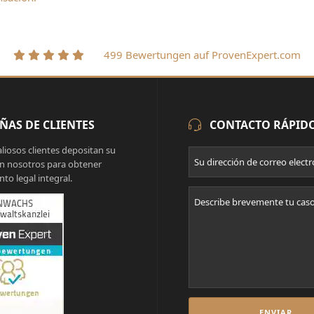
499 Bewertungen auf ProvenExpert.com
ÑAS DE CLIENTES
CONTACTO RÁPID
liosos clientes depositan su
n nosotros para obtener
to legal integral.