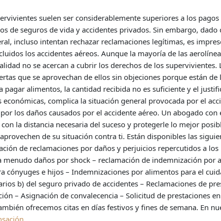
ervivientes suelen ser considerablemente superiores a los pagos 
s de seguros de vida y accidentes privados. Sin embargo, dado q
neral, incluso intentan rechazar reclamaciones legítimas, es impre
incluidos los accidentes aéreos. Aunque la mayoría de las aerolínea
lidad no se acercan a cubrir los derechos de los supervivientes. 
rtas que se aprovechan de ellos sin objeciones porque están de l
 pagar alimentos, la cantidad recibida no es suficiente y el just
as económicas, complica la situación general provocada por el ac
 por los daños causados ​​por el accidente aéreo. Un abogado co
con la distancia necesaria del suceso y protegerle lo mejor posi
provechen de su situación contra ti. Están disponibles las sigui
ación de reclamaciones por daños y perjuicios repercutidos a lo
, a menudo daños por shock – reclamación de indemnización por a
 cónyuges e hijos – Indemnizaciones por alimentos para el cuida
rarios b) del seguro privado de accidentes – Reclamaciones de pr
ación – Asignación de convalecencia – Solicitud de prestaciones e
también ofrecemos citas en días festivos y fines de semana. En n
nsación.