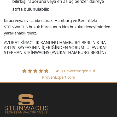
bilirkişi raporuna veya en az üç benzer daireye
atıfta bulunulabilir.
Kiracı veya ev sahibi olarak, Hamburg ve Berlin’deki
STEINWACHS hukuk bürosunun kira hukuku deneyiminden
yararlanabilirsiniz.
AVUKAT KIRACILIK KANUNU HAMBURG BERLIN KIRA
ARTIŞI SAYFASININ IÇERIĞINDEN SORUMLU: AVUKAT
STEPHAN STEINWACHS (AVUKAT HAMBURG BERLIN)
499 Bewertungen auf
ProvenExpert.com