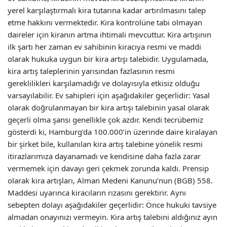
yerel karşılaştırmalı kira tutarına kadar artırılmasını talep
etme hakkını vermektedir. Kira kontrolüne tabi olmayan
daireler için kiranın artma ihtimali mevcuttur. Kira artışının
ilk şartı her zaman ev sahibinin kiracıya resmi ve maddi
olarak hukuka uygun bir kira artışı talebidir. Uygulamada,
kira artış taleplerinin yarısından fazlasının resmi
gereklilikleri karşılamadığı ve dolayısıyla etkisiz olduğu
varsayılabilir. Ev sahipleri için aşağıdakiler geçerlidir: Yasal
olarak doğrulanmayan bir kira artışı talebinin yasal olarak
geçerli olma şansı genellikle çok azdır. Kendi tecrübemiz
gösterdi ki, Hamburg’da 100.000’in üzerinde daire kiralayan
bir şirket bile, kullanılan kira artış talebine yönelik resmi
itirazlarımıza dayanamadı ve kendisine daha fazla zarar
vermemek için davayı geri çekmek zorunda kaldı. Prensip
olarak kira artışları, Alman Medeni Kanunu’nun (BGB) 558.
Maddesi uyarınca kiracıların rızasını gerektirir. Aynı
sebepten dolayı aşağıdakiler geçerlidir: Önce hukuki tavsiye
almadan onayınızı vermeyin. Kira artış talebini aldığınız ayın