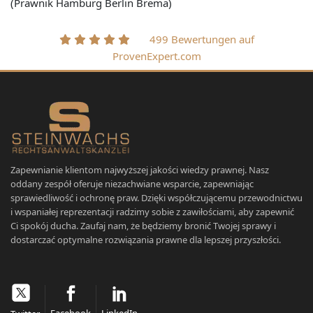
(Prawnik Hamburg Berlin Brema)
499 Bewertungen auf
ProvenExpert.com
Zapewnianie klientom najwyższej jakości wiedzy prawnej. Nasz
oddany zespół oferuje niezachwiane wsparcie, zapewniając
sprawiedliwość i ochronę praw. Dzięki współczującemu przewodnictwu
i wspaniałej reprezentacji radzimy sobie z zawiłościami, aby zapewnić
Ci spokój ducha. Zaufaj nam, że będziemy bronić Twojej sprawy i
dostarczać optymalne rozwiązania prawne dla lepszej przyszłości.