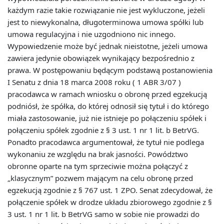
każdym razie takie rozwiązanie nie jest wykluczone, jeżeli
jest to niewykonalna, długoterminowa umowa spółki lub
umowa regulacyjna i nie uzgodniono nic innego.
Wypowiedzenie może być jednak nieistotne, jeżeli umowa
zawiera jedynie obowiązek wynikający bezpośrednio z
prawa. W postępowaniu będącym podstawą postanowienia
I Senatu z dnia 18 marca 2008 roku ( 1 ABR 3/07 )
pracodawca w ramach wniosku o obronę przed egzekucją
podniósł, że spółka, do której odnosił się tytuł i do którego
miała zastosowanie, już nie istnieje po połączeniu spółek i
połączeniu spółek zgodnie z § 3 ust. 1 nr 1 lit. b BetrVG.
Ponadto pracodawca argumentował, że tytuł nie podlega
wykonaniu ze względu na brak jasności. Powództwo
obronne oparte na tym sprzeciwie można połączyć z
„klasycznym” pozwem mającym na celu obronę przed
egzekucją zgodnie z § 767 ust. 1 ZPO. Senat zdecydował, że
połączenie spółek w drodze układu zbiorowego zgodnie z §
3 ust. 1 nr 1 lit. b BetrVG samo w sobie nie prowadzi do