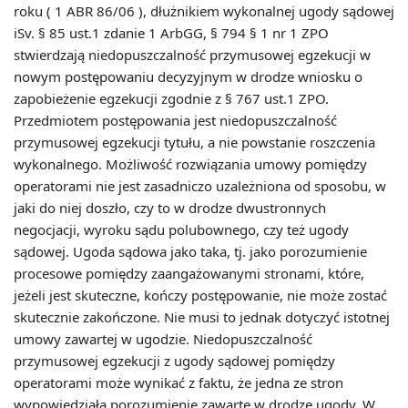
roku ( 1 ABR 86/06 ), dłużnikiem wykonalnej ugody sądowej
iSv. § 85 ust.1 zdanie 1 ArbGG, § 794 § 1 nr 1 ZPO
stwierdzają niedopuszczalność przymusowej egzekucji w
nowym postępowaniu decyzyjnym w drodze wniosku o
zapobieżenie egzekucji zgodnie z § 767 ust.1 ZPO.
Przedmiotem postępowania jest niedopuszczalność
przymusowej egzekucji tytułu, a nie powstanie roszczenia
wykonalnego. Możliwość rozwiązania umowy pomiędzy
operatorami nie jest zasadniczo uzależniona od sposobu, w
jaki do niej doszło, czy to w drodze dwustronnych
negocjacji, wyroku sądu polubownego, czy też ugody
sądowej. Ugoda sądowa jako taka, tj. jako porozumienie
procesowe pomiędzy zaangażowanymi stronami, które,
jeżeli jest skuteczne, kończy postępowanie, nie może zostać
skutecznie zakończone. Nie musi to jednak dotyczyć istotnej
umowy zawartej w ugodzie. Niedopuszczalność
przymusowej egzekucji z ugody sądowej pomiędzy
operatorami może wynikać z faktu, że jedna ze stron
wypowiedziała porozumienie zawarte w drodze ugody. W