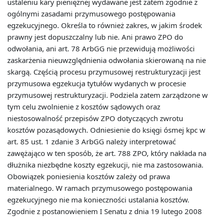
ustaleniu kary pieniężnej wydawane jest zatem zgodnie z
ogólnymi zasadami przymusowego postępowania
egzekucyjnego. Określa to również zakres, w jakim środek
prawny jest dopuszczalny lub nie. Ani prawo ZPO do
odwołania, ani art. 78 ArbGG nie przewidują możliwości
zaskarżenia nieuwzględnienia odwołania skierowaną na nie
skargą. Częścią procesu przymusowej restrukturyzacji jest
przymusowa egzekucja tytułów wydanych w procesie
przymusowej restrukturyzacji. Podziela zatem zarządzone w
tym celu zwolnienie z kosztów sądowych oraz
niestosowalność przepisów ZPO dotyczących zwrotu
kosztów pozasądowych. Odniesienie do księgi ósmej kpc w
art. 85 ust. 1 zdanie 3 ArbGG należy interpretować
zawężająco w ten sposób, że art. 788 ZPO, który nakłada na
dłużnika niezbędne koszty egzekucji, nie ma zastosowania.
Obowiązek poniesienia kosztów zależy od prawa
materialnego. W ramach przymusowego postępowania
egzekucyjnego nie ma konieczności ustalania kosztów.
Zgodnie z postanowieniem I Senatu z dnia 19 lutego 2008