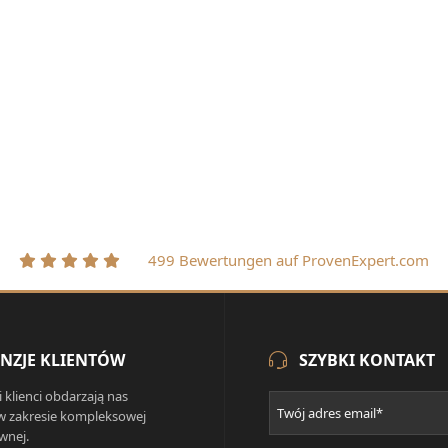
499 Bewertungen auf ProvenExpert.com
NZJE KLIENTÓW
SZYBKI KONTAKT
i klienci obdarzają nas
w zakresie kompleksowej
wnej.