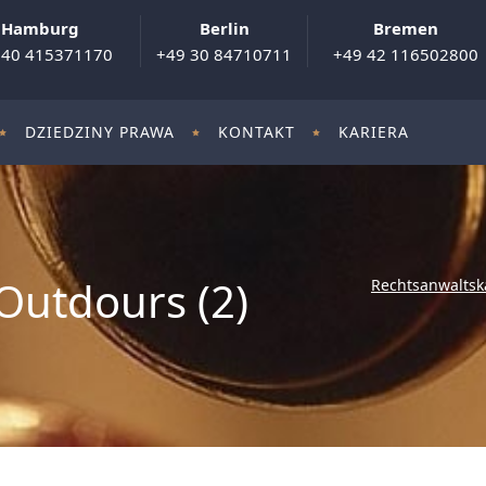
Hamburg
Berlin
Bremen
 40 415371170
+49 30 84710711
+49 42 116502800
DZIEDZINY PRAWA
KONTAKT
KARIERA
Outdours (2)
Rechtsanwaltsk