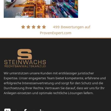
499 Bewertungen auf
ProvenExpert.com
Wir unterstützen unsere Kunden mit erstklassiger juristischer
Expertise. Unser engagiertes Team bietet kompetente, erfahrene und
erfolgreiche Interessenvertretung und sorgt für den Schutz und die
Durchsetzung Ihrer Rechte. Vertrauen Sie darauf, dass wir uns für Ihr
Anliegen einsetzen und optimale rechtliche Lösungen liefern.