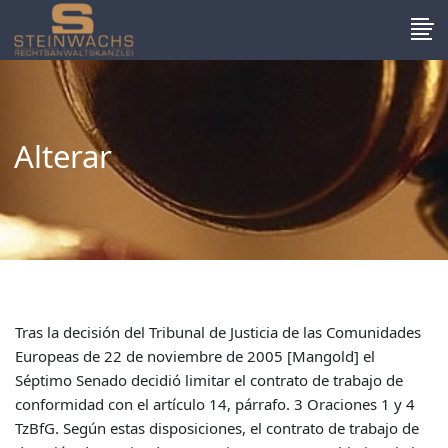
Alterar
Tras la decisión del Tribunal de Justicia de las Comunidades Europeas de 22 de noviembre de 2005 [Mangold] el Séptimo Senado decidió limitar el contrato de trabajo de conformidad con el artículo 14, párrafo. 3 Oraciones 1 y 4 TzBfG. Según estas disposiciones, el contrato de trabajo de duración determinada no requiere una causa objetiva si el empleado ha cumplido 52 años cuando se inicia la relación laboral de duración determinada. En su decisión del 22 de noviembre de 2005, el Tribunal de Justicia de las Comunidades Europeas consideró la incompatibilidad del artículo 14 párr. 3 Frase 4 TzBfG establecida por el Derecho comunitario. Según el dictamen del Tribunal de Justicia de las Comunidades Europeas, la regulación prevista en el artículo 14 párr. 3 Sentencia 4 TzBfG que los empresarios establezcan contratos de duración determinada sin ningún motivo objetivo representa una desigualdad de trato basada directamente en la edad. Es cierto que el objetivo perseguido por la disposición de promover la integración profesional de los trabajadores de edad desempleados debe considerarse en principio como una justificación objetiva y adecuada de un trato desigual basado en la edad. Sin embargo, el amplio margen de apreciación de que disponen los Estados miembros a la hora de elegir las medidas necesarias para alcanzar sus objetivos en el ámbito de la política laboral y social se excede si la normativa nacional prevé la edad del trabajador en cuestión como único criterio para la limitación de el contrato de trabajo, a menos que se demuestre que es necesario fijar un límite de edad para la integración profesional de los trabajadores desempleados de edad avanzada, con independencia de la estructura del respectivo mercado laboral y de la situación personal del interesado. Con su contenido lo dispuesto en el § 14 párr. 3 Frase 4 TzBfG más allá de lo adecuado y necesario para alcanzar el objetivo perseguido. Por lo tanto, no puede utilizarse en virtud del artículo 6, párr. 1 de la Directiva 2000/78/CE puede estar justificado. El hecho de que el plazo de aplicación de la Directiva aún no haya expirado no impide considerar una desigualdad de trato injustificada. En primer lugar, es poco probable que los Estados miembros cuestionen seriamente la consecución del objetivo de la directiva a través de su legislación durante el período de transposición de una directiva. En segundo lugar, el principio de igualdad de trato en el empleo y la ocupación no sólo está arraigado en la Directiva 2000/78/CE. La prohibición de discriminación por motivos de edad debe considerarse un principio general del Derecho comunitario. Por tanto, corresponde al órgano jurisdiccional nacional ante el que se encuentra pendiente un litigio relativo a la prohibición de discriminación por razón de la edad garantizar, dentro de los límites de su competencia, la protección jurídica que el individuo obtiene del Derecho comunitario, adoptando todas las medidas posibles en contrario, no será aplicable la disposición del Derecho nacional. Siguiendo esta jurisprudencia, el Séptimo Senado decidió en sentencia de 26 de abril de 2006 (7 AZR 500/04) que lo dispuesto en el artículo 14 párr. 3 La sentencia 4 TzBfG no puede ser aplicada por los tribunales nacionales. En consecuencia, un plazo basado en este Reglamento es ineficaz. Los tribunales nacionales están obligados por la sentencia de inaplicabilidad del Tribunal de Justicia de las Comunidades Europeas. Durch Art. 234 Abs. 1 CE, se confiere al Tribunal de Justicia de las Comunidades Europeas poder de decisión final en relación con los órganos jurisdiccionales de los Estados miembros, entre otras cosas, sobre la interpretación del Tratado constitutivo de la Comunidad Europea. La autorización para tomar una decisión vinculante en el marco de un procedimiento prejudicial se basa en las leyes de consentimiento de la Unión Europea de conformidad con. Arte. 23 abdominales. 1 Frase 2, Art. 59 Párr. 2 Sentencia 1 GG competencias transferidas. El Tribunal de Justicia de las Comunidades Europeas no se extralimitó en estas facultades al considerar la inaplicabilidad del artículo 14, párr. 3 frase 4 TzBfG se basó en la prohibición de la discriminación por edad derivada de los principios generales del Derecho comunitario. La prohibición está dentro del ámbito del Tribunal de Justicia de las Comunidades Europeas según el apartado del artículo 23. 1 Frase 2 GG, al derivar los derechos fundamentales que están consagrados en el artículo 6 Párrafo. 2 UE como principios generales del Derecho comunitario no deben basarse en un número mínimo de Estados miembros, sino más bien en la protección de los derechos fundamentales garantizados expresamente en un Estado miembro o sólo en un pequeño número de Estados miembros. El Séptimo Senado decidió además que el razonamiento del Tribunal de Justicia de las Comunidades Europeas basado en el efecto previo de las directivas debe entenderse en el sentido de que una ley nacional promulgada durante el período de implementación de una directiva es inaplicable si su contenido contradice lo previsto en el artículo 249. Sección. 3 CE, el objetivo de la Directiva es vinculante y no existe posibilidad de interpretarla conforme al Derecho comunitario. Con la posible ampliación de la posibilidad de protección jurídica, el Tribunal de Justicia tampoco se ha excedido en su competencia. En su opinión, el Tribunal de Justicia de las Comunidades Europeas consideró la validez del artículo 14 párr. 3 frase 4 TzBfG, el conflicto existente entre los principios del carácter vinculante del objetivo de la directiva para los Estados miembros obligados a cumplir el contrato, por un lado, y la falta de aplicación directa de la Directiva 2000/78/CE entre los particulares particulares, en cambio, se resuelve primando el principio de cumplimiento del contrato. Este principio y las directrices que de él se derivan forman parte del derecho primario de la comunidad. Dado que el Tribunal consideró la inaplicabilidad del artículo 14 párr. 3 Sentencia 4 TzBfG ha declarado con la claridad necesaria que no es admisible ni necesario un nuevo recurso ante el Tribunal de Justicia de las Comunidades Europeas para aclarar su decisión. Si una normativa nacional viola el principio de igualdad según el Derecho comunitario, el tribunal nacional está obligado a dejar sin aplicación una disposición nacional discriminatoria sin tener que solicitar o esperar a que el legislador la derogue previamente. El Tribunal Constitucional Federal ha aprobado el examen de los derechos fundamentales por parte del Tribunal Europeo de Justicia basado en el principio general de igualdad y la exigencia de no discriminación y ha aprovechado esta oportunidad para retirar su autoridad para examinar la aplicación del Derecho comunitario derivado. § 14 Abs. 3 La frase 4 del TzBfG tampoco es aplicable a un acuerdo de duración determinada celebrado antes del 22 de noviembre de 2005 por razones de protección de la confianza legítima según el Derecho comunitario. El Tribunal de Justicia de las Comunidades Europeas es el único que tiene competencia para limitar el plazo de inaplicabilidad de una norma nacional que viole el derecho comunitario primario. Sin embargo, ello no limitó los efectos temporales de su declaración de inaplicabilidad. En caso de litigio, el Séptimo Senado pudo dejar abierta la cuestión de si los tribunales nacionales están autorizados, tras una sentencia de inaplicabilidad del Tribunal de Justicia de las Comunidades Europeas, a limitar el efecto temporal de la sentencia de inaplicabilidad garantizando la protección de la confianza legítima. conforme al derecho constitucional nacional. Los requisitos para garantizar la protección de la confianza legítima según la legislación nacional se refieren al límite de edad de conformidad con el artículo 14, párr. 3 Oración 4 TzBfG no presente. La compatibilidad de la disposición con el Derecho comunitario ya fue cuestionada desde el principio en la literatura sobre Derecho laboral. El Tercer Senado tuvo que evaluar una regulación de pensiones que excluye las pensiones de sobrevivientes si el cónyuge sobreviviente es más de 15 años menor que el ex empleado fallecido. Mediante resolución del 27 de junio de 2006 (3 AZR 352/05), el Tercer Senado decidió que el derecho alemán, en particular el principio de igualdad de trato en el derecho laboral, no entra en conflicto con dicha normativa. Cuando se trata de planes de pensiones de empresa, el empleador puede limitar su riesgo de desempeño por consideraciones de riesgo obvias. Este sigue siendo el caso con una cláusula de diferencia de edad de 15 años. Sin embargo, debido a la decisión del Tribunal de Justicia Europeo del 22 de noviembre de 2005 (C 144/04[Mangold]), resulta dudoso que la situación jurídica deba evaluarse de manera diferente en el contexto de un principio de prohibición de la discriminación por edad anclado en el Derecho primario de la CE. Por tanto, el Tercer Senado suspendió el procedimiento de conformidad con el artículo 234 CE y planteó varias cuestiones al Tribunal de Justicia de las Comunidades Europeas. En primer lugar, conviene aclarar si la prohibición de la discriminación por motivos de edad en la legislación sobre pensiones de empresa tiene efectos nacionales. La respuesta a esta pregunta podría ser negativa si, en principio, para la aplicabilidad de los derechos fundamentales basados ​​en el Derecho primario de la CE se requiere una referencia al Derecho comunitario para regular la cuestión. La referencia al Derecho comunitario podría surgir del artículo 13 CE, según el cual la Comunidad tiene competencia para luchar contra la discriminación basada, entre otras cosas, en la edad, y de la Directiva marco. En la medida en que pueda afirmarse un efecto interno, surge la pregunta adicional de si este efecto también se desarrolla entre los empresarios privados, por un lado, y sus empleados o pensionados de empresa y sus supervivientes, por el otro.