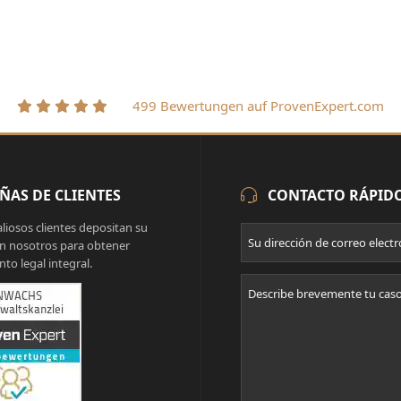
499 Bewertungen auf ProvenExpert.com
ÑAS DE CLIENTES
CONTACTO RÁPID
liosos clientes depositan su
n nosotros para obtener
to legal integral.