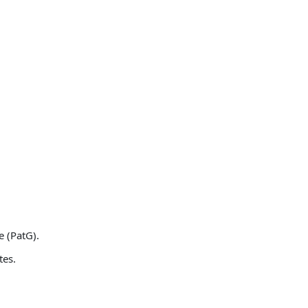
e (PatG).
tes.