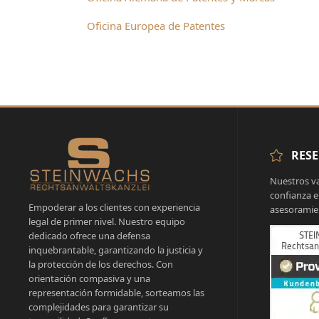
Oficina Europea de Patentes
RESE
Nuestros va
confianza e
Empoderar a los clientes con experiencia
asesoramien
legal de primer nivel. Nuestro equipo
dedicado ofrece una defensa
inquebrantable, garantizando la justicia y
la protección de los derechos. Con
orientación compasiva y una
representación formidable, sorteamos las
complejidades para garantizar su