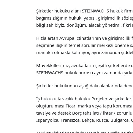
Şirketler hukuku alanı STEINWACHS hukuk firması
bağımsızlığının hukuki yapısı, girişimcilik söz
bilgi sahibiyiz. dönüşüm, alacak yönetimi, fikr
Hızla artan Avrupa içtihatlarının ve girişimcilik
seçimine ilişkin temel sorular merkezi öneme sah
mantıklı olmakla kalmıyor, aynı zamanda şiddetl
Müvekkillerimiz, avukatların çeşitli şirketler
STEINWACHS hukuk bürosu aynı zamanda şirketle
Şirketler hukukunun aşağıdaki alanlarında dene
İş hukuku Kiracılık hukuku Projeler ve şirketler
oluşturulması Ticari marka veya tapu koruması g
tavsiye ve destek Borç tahsilatı / ihtar / zorunlu
İspanyolca, Fransızca, Lehçe, Rusça, Bulgarca