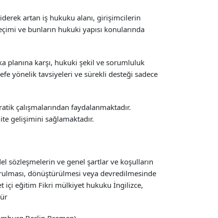
derek artan iş hukuku alanı, girişimcilerin
seçimi ve bunların hukuki yapısı konularında
arka planına karşı, hukuki şekil ve sorumluluk
fe yönelik tavsiyeleri ve sürekli desteği sadece
ratik çalışmalarından faydalanmaktadır.
te gelişimini sağlamaktadır.
el sözleşmelerin ve genel şartlar ve koşulların
 kurulması, dönüştürülmesi veya devredilmesinde
et içi eğitim Fikri mülkiyet hukuku İngilizce,
dür