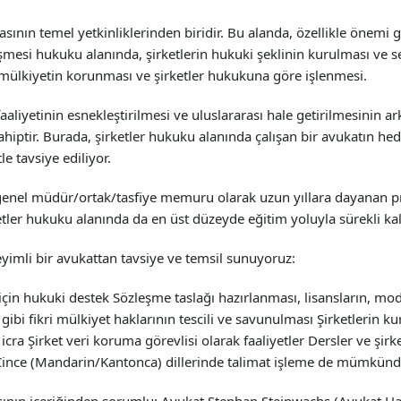
nın temel yetkinliklerinden biridir. Bu alanda, özellikle önemi gi
leşmesi hukuku alanında, şirketlerin hukuki şeklinin kurulması ve 
i mülkiyetin korunması ve şirketler hukukuna göre işlenmesi.
 faaliyetinin esnekleştirilmesi ve uluslararası hale getirilmesinin 
iptir. Burada, şirketler hukuku alanında çalışan bir avukatın hede
e tavsiye ediliyor.
de genel müdür/ortak/tasfiye memuru olarak uzun yıllara dayanan p
r hukuku alanında da en üst düzeyde eğitim yoluyla sürekli kali
yimli bir avukattan tavsiye ve temsil sunuyoruz:
 için hukuki destek Sözleşme taslağı hazırlanması, lisansların, mod
ibi fikri mülkiyet haklarının tescili ve savunulması Şirketlerin
 icra Şirket veri koruma görevlisi olarak faaliyetler Dersler ve şirk
, Çince (Mandarin/Kantonca) dillerinde talimat işleme de mümkün