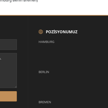
Hamburg Berlin Bremen)
POZISYONUMUZ
HAMBURG
BERLIN
BREMEN