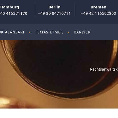
Hamburg
Berlin
Bremen
 40 415371170
+49 30 84710711
+49 42 116502800
K ALANLARI
TEMAS ETMEK
KARIYER
Rechtsanwaltsk