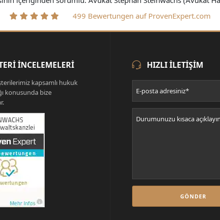
sının içeriğinden sorumlu: Avukat Stephan Steinwachs (Avukat 
499 Bewertungen auf ProvenExpert.com
ERI İNCELEMELERI
HIZLI ILETIŞIM
terilerimiz kapsamlı hukuk
ğı konusunda bize
r.