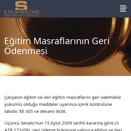
Eğitim Masraflarının Geri
Ödenmesi
Çalışanın eğitim ve ileri eğitim masraflarını geri ödemekle
yükümlü olduğu maddeler uyarınca içerik kontrolüne
tabidir. §§ 305 ve devamı BGB.
Üçüncü Senato’nun 15 Eylül 2009 tarihli kararına göre (3
AZR 173/08), geri ödeme hükmüne yalnızca eğitim ve ileri