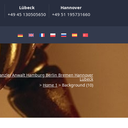
Lübeck
Hannover
+49 45 130505650
+49 51 195731660
anzlei Anwalt Hamburg Berlin Bremen Hannover
Lübeck
>
Home 1
>
Background (10)