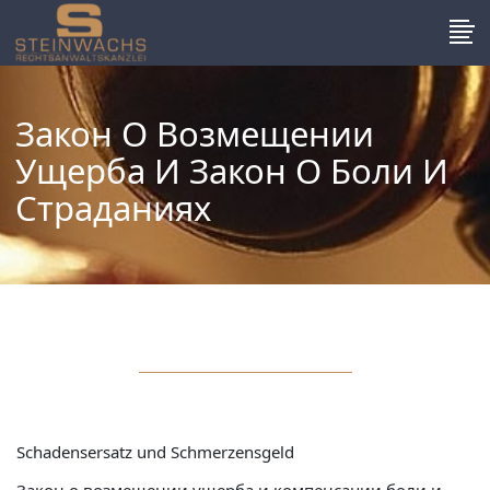
Закон О Возмещении
Ущерба И Закон О Боли И
Страданиях
Schadensersatz und Schmerzensgeld