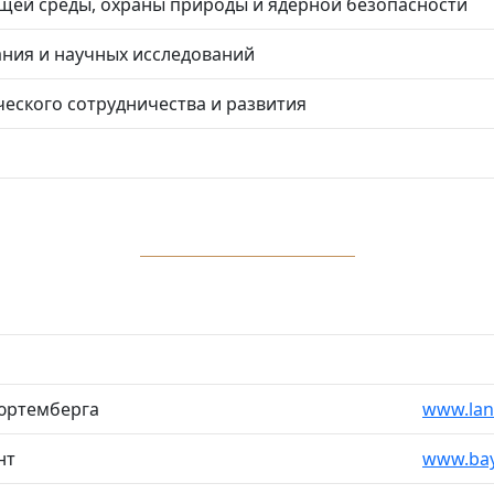
ей среды, охраны природы и ядерной безопасности
ния и научных исследований
еского сотрудничества и развития
юртемберга
www.lan
нт
www.bay