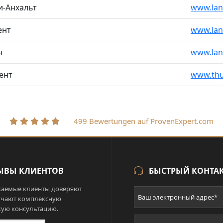
и-Анхальт
www.lan
ент
www.lan
н
www.lan
ент
www.thu
499 Bewertungen auf ProvenExpert.com
ЫВЫ КЛИЕНТОВ
БЫСТРЫЙ КОНТА
аемые клиенты доверяют
учают комплексную
ую консультацию.