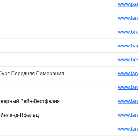
www.par
www.lan
www.bre
www.ham
www.hes
бург-Передняя Померания
www.lan
www.lan
еверный Рейн-Вестфалия
www.lan
ейнланд-Пфальц
www.lan
www.lan