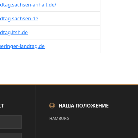
dtag.sachsen-anhalt.de/
dtag.sachsen.de
dtag.ltsh.de
eringer-landtag.de
КТ
НАША ПОЛОЖЕНИЕ
HAMBURG