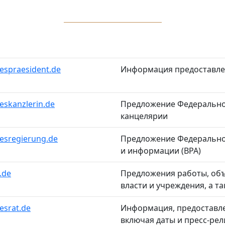
spraesident.de
Информация предоставлен
skanzlerin.de
Предложение Федерально
канцелярии
sregierung.de
Предложение Федерально
и информации (BPA)
.de
Предложения работы, объ
власти и учреждения, а т
srat.de
Информация, предоставл
включая даты и пресс-рел