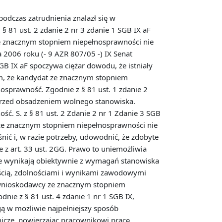
odczas zatrudnienia znalazł się w
 81 ust. 2 zdanie 2 nr 3 zdanie 1 SGB IX aF
e znacznym stopniem niepełnosprawności nie
 2006 roku (- 9 AZR 807/05 -) IX Senat
GB IX aF spoczywa ciężar dowodu, że istniały
em, że kandydat ze znacznym stopniem
sprawność. Zgodnie z § 81 ust. 1 zdanie 2
przed obsadzeniem wolnego stanowiska.
. S. z § 81 ust. 2 Zdanie 2 nr 1 Zdanie 3 SGB
 ze znacznym stopniem niepełnosprawności nie
ć i, w razie potrzeby, udowodnić, że zdobyte
z art. 33 ust. 2GG. Prawo to uniemożliwia
ie wynikają obiektywnie z wymagań stanowiska
ością, zdolnościami i wynikami zawodowymi
 wnioskodawcy ze znacznym stopniem
nie z § 81 ust. 4 zdanie 1 nr 1 SGB IX,
ą w możliwie najpełniejszy sposób
nicze, powierzając pracownikowi pracę