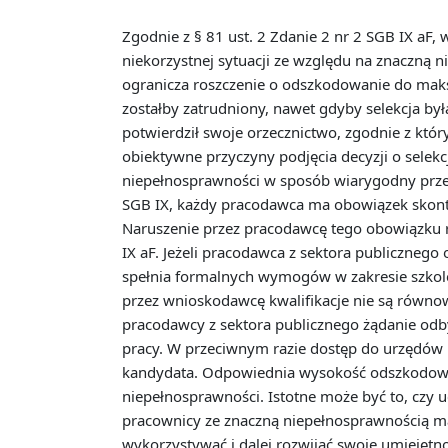
Zgodnie z § 81 ust. 2 Zdanie 2 nr 2 SGB IX aF
niekorzystnej sytuacji ze względu na znaczną 
ogranicza roszczenie o odszkodowanie do mak
zostałby zatrudniony, nawet gdyby selekcja by
potwierdził swoje orzecznictwo, zgodnie z któr
obiektywne przyczyny podjęcia decyzji o selek
niepełnosprawności w sposób wiarygodny przed
SGB IX, każdy pracodawca ma obowiązek skont
Naruszenie przez pracodawcę tego obowiązku r
IX aF. Jeżeli pracodawca z sektora publiczneg
spełnia formalnych wymogów w zakresie szkole
przez wnioskodawcę kwalifikacje nie są równow
pracodawcy z sektora publicznego żądanie odb
pracy. W przeciwnym razie dostęp do urzędów 
kandydata. Odpowiednia wysokość odszkodowan
niepełnosprawności. Istotne może być to, czy 
pracownicy ze znaczną niepełnosprawnością m
wykorzystywać i dalej rozwijać swoje umiejętn