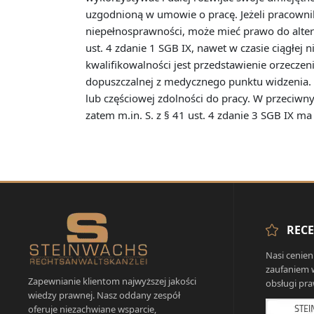
uzgodnioną w umowie o pracę. Jeżeli pracownik
niepełnosprawności, może mieć prawo do alter
ust. 4 zdanie 1 SGB IX, nawet w czasie ciągłej 
kwalifikowalności jest przedstawienie orzeczeni
dopuszczalnej z medycznego punktu widzenia. Z
lub częściowej zdolności do pracy. W przeciwn
zatem m.in. S. z § 41 ust. 4 zdanie 3 SGB IX m
RECE
Nasi cenien
zaufaniem 
Zapewnianie klientom najwyższej jakości
obsługi pra
wiedzy prawnej. Nasz oddany zespół
oferuje niezachwiane wsparcie,