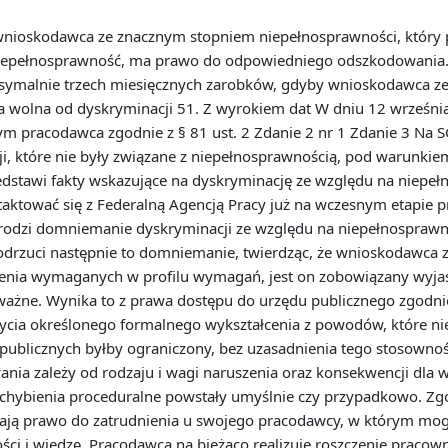
, wnioskodawca ze znacznym stopniem niepełnosprawności, który p
niepełnosprawność, ma prawo do odpowiedniego odszkodowania. §
symalnie trzech miesięcznych zarobków, gdyby wnioskodawca z
ła wolna od dyskryminacji 51. Z wyrokiem dat W dniu 12 września
ym pracodawca zgodnie z § 81 ust. 2 Zdanie 2 nr 1 Zdanie 3 Na S
cji, które nie były związane z niepełnosprawnością, pod warunki
stawi fakty wskazujące na dyskryminację ze względu na niepełno
aktować się z Federalną Agencją Pracy już na wczesnym etapie 
odzi domniemanie dyskryminacji ze względu na niepełnosprawność
o odrzuci następnie to domniemanie, twierdząc, że wnioskodawca
nia wymaganych w profilu wymagań, jest on zobowiązany wyjaśni
ażne. Wynika to z prawa dostępu do urzędu publicznego zgodnie 
ycia określonego formalnego wykształcenia z powodów, które n
publicznych byłby ograniczony, bez uzasadnienia tego stosown
ia zależy od rodzaju i wagi naruszenia oraz konsekwencji dla
uchybienia proceduralne powstały umyślnie czy przypadkowo. Zgod
ają prawo do zatrudnienia u swojego pracodawcy, w którym mog
ości i wiedzę. Pracodawca na bieżąco realizuje roszczenie pracow