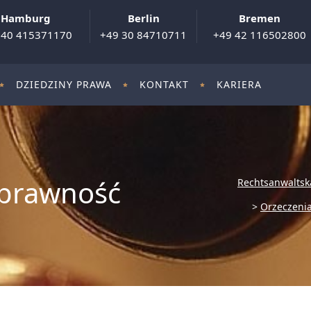
Hamburg
Berlin
Bremen
 40 415371170
+49 30 84710711
+49 42 116502800
DZIEDZINY PRAWA
KONTAKT
KARIERA
sprawność
Rechtsanwaltsk
>
Orzeczenia