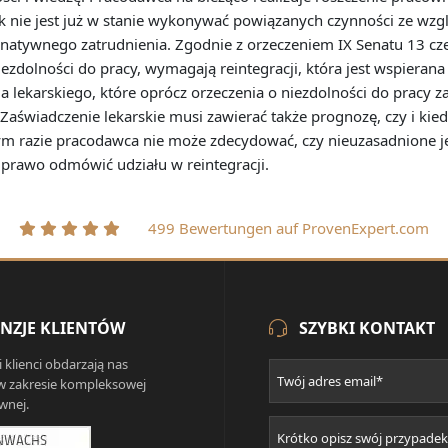
 nie jest już w stanie wykonywać powiązanych czynności ze wzgl
natywnego zatrudnienia. Zgodnie z orzeczeniem IX Senatu 13 cze
niezdolności do pracy, wymagają reintegracji, która jest wspiera
a lekarskiego, które oprócz orzeczenia o niezdolności do pracy z
aświadczenie lekarskie musi zawierać także prognozę, czy i kie
ym razie pracodawca nie może zdecydować, czy nieuzasadnione je
a prawo odmówić udziału w reintegracji.
499 Bewertungen auf ProvenExpert.com
NZJE KLIENTÓW
SZYBKI KONTAKT
i klienci obdarzają nas
w zakresie kompleksowej
wnej.