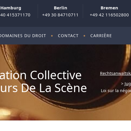
Hamburg
Berlin
Bremen
 40 415371170
+49 30 84710711
+49 42 116502800
DOMAINES DU DROIT
CONTACT
CARRIÈRE
ation Collective
Rechtsanwaltsk
eurs De La Scène
>
Jug
Loi sur la négoc