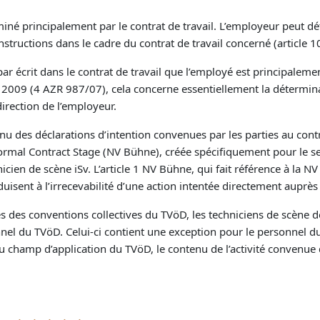
erminé principalement par le contrat de travail. L’employeur peut dé
instructions dans le cadre du contrat de travail concerné (article
par écrit dans le contrat de travail que l’employé est principalemen
2009 (4 AZR 987/07), cela concerne essentiellement la déterminat
irection de l’employeur.
nu des déclarations d’intention convenues par les parties au contra
Normal Contract Stage (NV Bühne), créée spécifiquement pour le sec
nicien de scène iSv. L’article 1 NV Bühne, qui fait référence à la NV
uisent à l’irrecevabilité d’une action intentée directement auprès 
des conventions collectives du TVöD, les techniciens de scène don
el du TVöD. Celui-ci contient une exception pour le personnel du
du champ d’application du TVöD, le contenu de l’activité convenue 