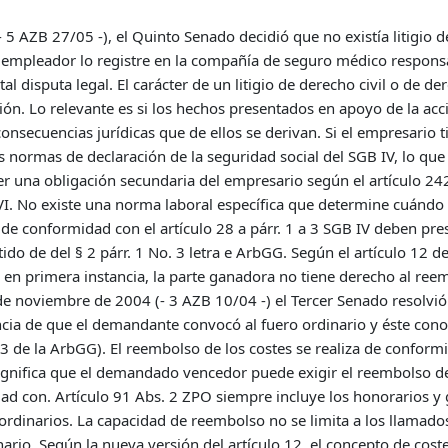
 AZB 27/05 -), el Quinto Senado decidió que no existía litigio de 
l empleador lo registre en la compañía de seguro médico respon
al disputa legal. El carácter de un litigio de derecho civil o de d
ción. Lo relevante es si los hechos presentados en apoyo de la acc
consecuencias jurídicas que de ellos se derivan. Si el empresario 
 normas de declaración de la seguridad social del SGB IV, lo que 
r una obligación secundaria del empresario según el artículo 242
 VI. No existe una norma laboral específica que determine cuándo
de conformidad con el artículo 28 a párr. 1 a 3 SGB IV deben pr
o de del § 2 párr. 1 No. 3 letra e ArbGG. Según el artículo 12 de
l en primera instancia, la parte ganadora no tiene derecho al ree
e noviembre de 2004 (- 3 AZB 10/04 -) el Tercer Senado resolvió q
 de que el demandante convocó al fuero ordinario y éste conoció
e 3 de la ArbGG). El reembolso de los costes se realiza de conform
significa que el demandado vencedor puede exigir el reembolso de 
dad con. Artículo 91 Abs. 2 ZPO siempre incluye los honorarios y
rdinarios. La capacidad de reembolso no se limita a los llamados “
nario. Según la nueva versión del artículo 12, el concepto de cos