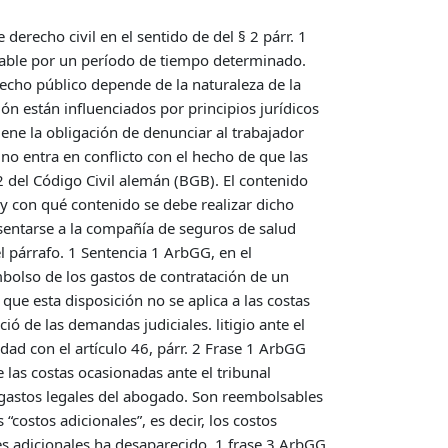
derecho civil en el sentido de del § 2 párr. 1
sable por un período de tiempo determinado.
erecho público depende de la naturaleza de la
ión están influenciados por principios jurídicos
tiene la obligación de denunciar al trabajador
no entra en conflicto con el hecho de que las
 del Código Civil alemán (BGB). El contenido
 y con qué contenido se debe realizar dicho
esentarse a la compañía de seguros de salud
l párrafo. 1 Sentencia 1 ArbGG, en el
mbolso de los gastos de contratación de un
ue esta disposición no se aplica a las costas
 de las demandas judiciales. litigio ante el
idad con el artículo 46, párr. 2 Frase 1 ArbGG
las costas ocasionadas ante el tribunal
 gastos legales del abogado. Son reembolsables
costos adicionales”, es decir, los costos
tes adicionales ha desaparecido. 1 frase 3 ArbGG