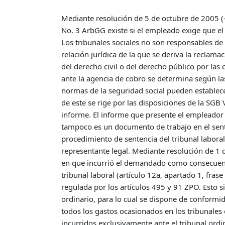
Mediante resolución de 5 de octubre de 2005 (- 5
No. 3 ArbGG existe si el empleado exige que e
Los tribunales sociales no son responsables de t
relación jurídica de la que se deriva la reclama
del derecho civil o del derecho público por las 
ante la agencia de cobro se determina según las
normas de la seguridad social pueden establece
de este se rige por las disposiciones de la SGB
informe. El informe que presente el empleador 
tampoco es un documento de trabajo en el sentid
procedimiento de sentencia del tribunal labora
representante legal. Mediante resolución de 1 d
en que incurrió el demandado como consecuencia
tribunal laboral (artículo 12a, apartado 1, fras
regulada por los artículos 495 y 91 ZPO. Esto 
ordinario, para lo cual se dispone de conformi
todos los gastos ocasionados en los tribunales o
incurridos exclusivamente ante el tribunal ordi