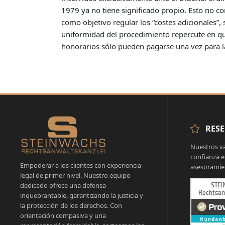
1979 ya no tiene significado propio. Esto no c
como objetivo regular los “costes adicionales”,
uniformidad del procedimiento repercute en que
honorarios sólo pueden pagarse una vez para l
RESE
Nuestros va
confianza e
Empoderar a los clientes con experiencia
asesoramien
legal de primer nivel. Nuestro equipo
dedicado ofrece una defensa
inquebrantable, garantizando la justicia y
la protección de los derechos. Con
orientación compasiva y una