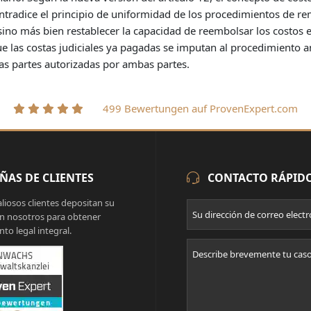
ontradice el principio de uniformidad de los procedimientos de re
 sino más bien restablecer la capacidad de reembolsar los costos e
 las costas judiciales ya pagadas se imputan al procedimiento an
as partes autorizadas por ambas partes.
499 Bewertungen auf ProvenExpert.com
ÑAS DE CLIENTES
CONTACTO RÁPID
liosos clientes depositan su
n nosotros para obtener
to legal integral.