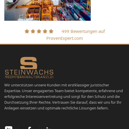
499 Bewertungen auf
ProvenExpert.com
Wir unterstützen unsere Kunden mit erstklassiger juristischer
Expertise. Unser engagiertes Team bietet kompetente, erfahrene und
erfolgreiche Interessenvertretung und sorgt für den Schutz und die
Durchsetzung Ihrer Rechte. Vertrauen Sie darauf, dass wir uns für Ihr
Anliegen einsetzen und optimale rechtliche Lösungen liefern.