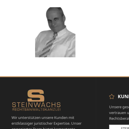
KUN
Unsere ges
vertrauen u
Wir unterstützen unsere Kunden mit
Rechtsbera
erstklassiger juristischer Expertise. Unser