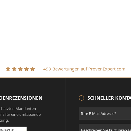
499 Bewertungen auf ProvenExpert.com
DENREZENSIONEN
SCHNELLER KONT
chätzten Mandanten
ns für eine umfassende
tung.