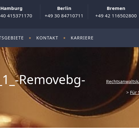
Hamburg
Berlin
Bremen
 40 415371170
+49 30 84710711
+49 42 116502800
TSGEBIETE
KONTAKT
KARRIERE
_1_-Removebg-
Rechtsanwaltsk
>
Für 