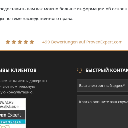
редоставить вам как можно больше информации об основн
 по теме наследственного права:
499 Bewertungen auf ProvenExpert.com
ЫВЫ КЛИЕНТОВ
БЫСТРЫЙ КОНТА
аемые клиенты доверяют
учают комплексную
ую консультацию.