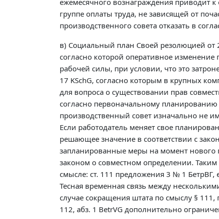
ежемесячного вознаграждения приводит к 
группе оплаты труда, не зависящей от поча
производственного совета отказать в согл
в) Социальный план Своей резолюцией от 2
согласно которой оперативное изменение п
рабочей силы, при условии, что это затр
17 KSchG, согласно которым в крупных ко
для вопроса о существовании прав совместн
согласно первоначальному планированию н
производственный совет изначально не им
Если работодатель меняет свое планирова
решающее значение в соответствии с зако
запланированные меры на момент нового п
законом о совместном определении. Таким
смысле: ст. 111 предложения 3 № 1 БетрВГ
Тесная временная связь между нескольким
случае сокращения штата по смыслу § 111,
112, абз. 1 BetrVG дополнительно ограниче