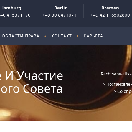
Hamburg
Berlin
Bremen
 40 415371170
+49 30 84710711
+49 42 116502800
ОБЛАСТИ ПРАВА
КОНТАКТ
КАРЬЕРА
 И Участие
Rechtsanwaltsk
ого Совета
>
Постановлен
>
Со-опр