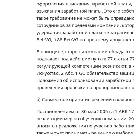
оформления взыскания заработной платы, 
взыскания заработной платы. Это его собс
такое требование не может быть оправдан
сотрудников за пределами компании, котор
удержания заработной платы не затрагивает
BetrVG, § 88 BetrVG по-прежнему допуска
В принципе, стороны компании обладают 
подпадает под действие пункта 77 статьи 
регулирующей компетенции возникают, в час
Искусство. 2 Абс. 1 GG обязательство защ
Положения об использовании заработной п
проведения проверки на пропорционально
б) Совместное принятие решений в кадров
Постановлением от 30 мая 2006 г. (1 ABR 
реализации мер по обучению компании. Жем
вносить предложения по участию работнико
также может принимать решение о выборе 