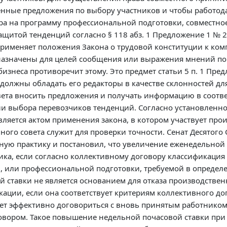
енные предложения по выбору участников и чтобы работода
ра на программу профессиональной подготовки, совместно
 с защитой тенденций согласно § 118 абз. 1 Предложение 1 №
 применяет положения Закона о трудовой конституции к ко
азначены для целей сообщения или выражения мнений по с
бизнеса противоречит этому. Это предмет статьи 5 п. 1 Пре
должны обладать его редакторы в качестве склонностей д
ета вносить предложения и получать информацию в соответст
ии выбора перевозчиков тенденций. Согласно установленн
вляется актом применения закона, в котором участвует прои
нного совета служит для проверки точности. Сенат Десятого
дебную практику и постановил, что увеличение еженедельно
ика, если согласно коллективному договору классификация
, или профессиональной подготовки, требуемой в определ
ставки не является основанием для отказа производствен
ции, если она соответствует критериям коллективного дог
ет эффективно договориться с вновь принятым работником
вором. Такое повышение недельной почасовой ставки при