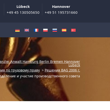
Lübeck
Hannover
+49 45 130505650
+49 51 195731660
anzlei Anwalt Hamburg Berlin Bremen Hannover
Lübeck
ия по трудовому праву
>
Решения BAG 2006 г.
еделение и участие производственного совета