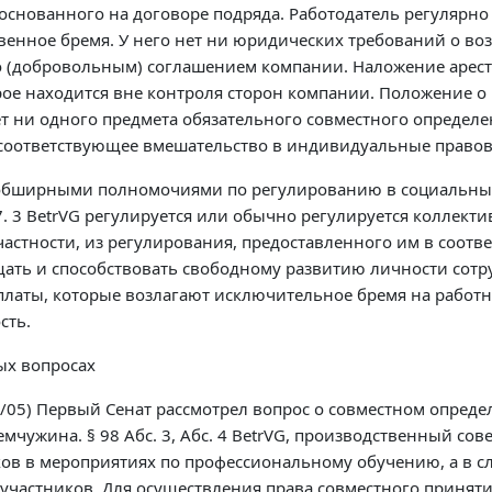
основанного на договоре подряда. Работодатель регулярно
твенное бремя. У него нет ни юридических требований о в
о (добровольным) соглашением компании. Наложение ареста
ое находится вне контроля сторон компании. Положение о 
 ни одного предмета обязательного совместного определения
ет соответствующее вмешательство в индивидуальные право
обширными полномочиями по регулированию в социальных 
77. 3 BetrVG регулируется или обычно регулируется коллек
тности, из регулирования, предоставленного им в соответс
ищать и способствовать свободному развитию личности сот
латы, которые возлагают исключительное бремя на работни
сть.
ых вопросах
17/05) Первый Сенат рассмотрел вопрос о совместном опред
чужина. § 98 Абс. 3, Абс. 4 BetrVG, производственный со
в в мероприятиях по профессиональному обучению, а в слу
участников. Для осуществления права совместного приняти