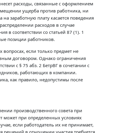
 несет расходы, связанные с оформлением
озмещении ущерба против работника, ни
 на заработную плату касается поведения
распределении расходов в случае
 в соответствии со статьей 87 (1). 1
вые позиции работников.
вопросах, если только предмет не
тивным договором. Однако ограничения
твии с § 75 абз. 2 БетрВГ в сочетании с
рудников, работающих в компании.
ка, как правило, недопустимы после
елении производственного совета при
вет может при определенных условиях
чае, если работодатель их не принимает,
я решений в отношении участия требуется,