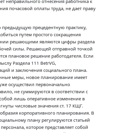
ет неправильного отнесения работника к
ния почасовой оплаты труда, не дает праву
ою предыдущую прецедентную практику,
добиться путем простого сокращения
ошении решающими являются цифры раздела
абочей силы. Решающей отправной точкой
ется плановое решение работодателя. Если
слу Раздела 111 BetrVG,
аций и заключения социального плана.
анные меры, новое планирование имеет
 уже осуществил первоначально
вило, не суммируются в соответствии с
 собой лишь оперативное изменение в
игнуты числовые значения ст. 17 КЩГ.
ообразия корпоративного планирования. В
социальному плану регулируются статьей
 персонала, которое представляет собой