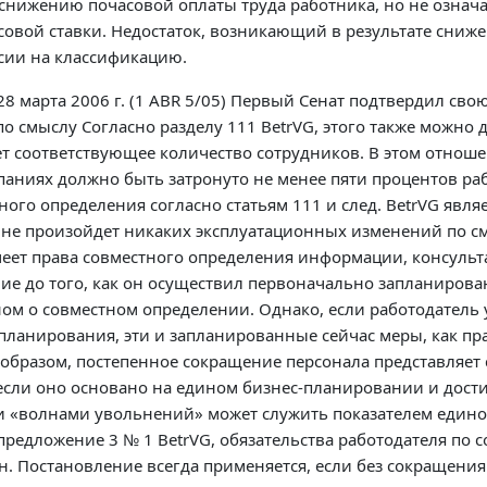
снижению почасовой оплаты труда работника, но не означа
совой ставки. Недостаток, возникающий в результате сниже
асии на классификацию.
8 марта 2006 г. (1 ABR 5/05) Первый Сенат подтвердил св
о смыслу Согласно разделу 111 BetrVG, этого также можно 
онет соответствующее количество сотрудников. В этом отн
мпаниях должно быть затронуто не менее пяти процентов р
ого определения согласно статьям 111 и след. BetrVG явля
е произойдет никаких эксплуатационных изменений по смы
еет права совместного определения информации, консульт
ние до того, как он осуществил первоначально запланиров
ном о совместном определении. Однако, если работодатель
ланирования, эти и запланированные сейчас меры, как пра
 образом, постепенное сокращение персонала представляет
, если оно основано на едином бизнес-планировании и дост
и «волнами увольнений» может служить показателем един
 предложение 3 № 1 BetrVG, обязательства работодателя по 
н. Постановление всегда применяется, если без сокращения