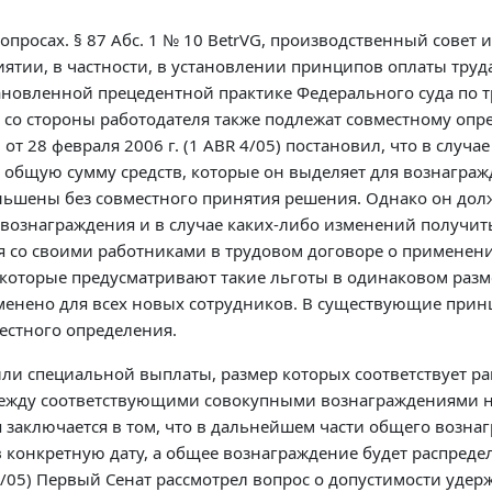
просах. § 87 Абс. 1 № 10 BetrVG, производственный совет и
ятии, в частности, в установлении принципов оплаты труд
тановленной прецедентной практике Федерального суда по 
со стороны работодателя также подлежат совместному оп
от 28 февраля 2006 г. (1 ABR 4/05) постановил, что в случа
общую сумму средств, которые он выделяет для вознаграж
меньшены без совместного принятия решения. Однако он д
вознаграждения и в случае каких-либо изменений получить
 со своими работниками в трудовом договоре о применени
 которые предусматривают такие льготы в одинаковом разме
менено для всех новых сотрудников. В существующие при
естного определения.
или специальной выплаты, размер которых соответствует р
 между соответствующими совокупными вознаграждениями н
аключается в том, что в дальнейшем части общего возна
 конкретную дату, а общее вознаграждение будет распреде
8/05) Первый Сенат рассмотрел вопрос о допустимости уде