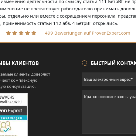
изменения деятельности по смыслу статьи 111 БетрВГ не пр
применение не препятствует работодателю принимать доп
ы, отдельно или вместе с сокращением персонала, предста
, применимость статьи 112 абз. 4 БетрВГ открылись.
499 Bewertungen auf ProvenExpert.com
ЫВЫ КЛИЕНТОВ
БЫСТРЫЙ КОНТА
аемые клиенты доверяют
учают комплексную
ую консультацию.