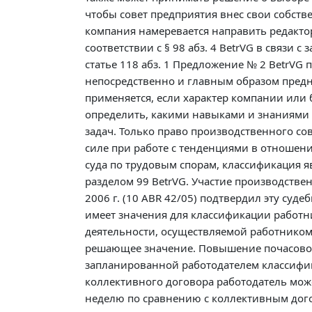
чтобы совет предприятия внес свои собств
компания намеревается направить редакто
соответствии с § 98 абз. 4 BetrVG в связи
статье 118 абз. 1 Предложение № 2 BetrVG
непосредственно и главным образом предн
применяется, если характер компании или 
определить, какими навыками и знаниями 
задач. Только право производственного сов
силе при работе с тенденциями в отношен
суда по трудовым спорам, классификация я
разделом 99 BetrVG. Участие производстве
2006 г. (10 ABR 42/05) подтвердил эту су
имеет значения для классификации работн
деятельности, осуществляемой работником
решающее значение. Повышение почасовой 
запланированной работодателем классифика
коллективного договора работодатель мож
неделю по сравнению с коллективным дого