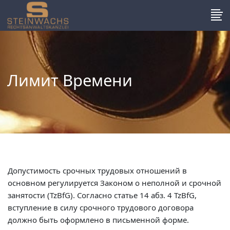
Лимит Времени
Допустимость срочных трудовых отношений в основном регулируется Законом о неполной и срочной занятости (TzBfG). Согласно статье 14 абз. 4 TzBfG, вступление в силу срочного трудового договора должно быть оформлено в письменной форме. Согласно решению Сената седьмого созыва от 21 декабря 2005 года (7 AZR 541/04), требование письменной формы распространяется не только на календарное ограничение, но и на целевое ограничение. Согласно § 3 абз. 1 движение 2 2 альт. TzBfG, срочный трудовой договор существует, если его продолжительность обусловлена ​​видом, целью или характером работы. В случае срочного договора стороны ставят прекращение трудовых отношений в зависимость от наступления будущего события, наступление которого они считают достоверным; учитывается только момент времени, в который это событие произойдет. неопределенный. Таким образом, ограничение цели требует, чтобы стороны согласовали цель трудового договора. Поскольку описание цели договора заменяет дату или время в случае ограничения срока, цель договора должна быть согласована в письменной форме. § 14 Абс. 4 TzBfG подчиняет любой срочный трудовой договор требованию письменной формы без ограничений. Сенат также постановил, что работник, желающий заявить о недействительности срочного трудового договора, должен в соответствии со статьей 17 предложением 1 TzBfG подать иск в суд по трудовым спорам в течение трех недель после согласованного окончания срочного трудового договора. трудовой договор о заявлении о прекращении трудовых отношений в связи с неистёкшим сроком. Срочные трудовые отношения прекращаются в соответствии со статьей 15 абз. 2 ЦБфГ по достижении цели, но не ранее двух недель после получения письменного сообщения от работодателя о времени достижения цели. Сенат седьмого созыва также рассмотрел вопрос о необходимости письменной формы в решении от 26 июля 2006 года (7 AZR 514/05). Сенат постановил, что требование письменной формы, предусмотренное статьей 126 абз. 2 Предложение 2 BGB, согласно которому договор должен быть подписан сторонами на одном и том же документе, является достаточным, если работодатель предлагает заключить срочный трудовой договор в письме, подписанном им и адресованном работнику, и работник это делает. поэтому принимает предложение о заключении контракта, подписывая тот же документ. Этим решением Седьмой Сенат отказался от прецедентного права Имперского суда, согласно которому требования § 126 абз. 2 Предложение 1 BGB было достаточным только в том случае, если юридические заявления, вытекающие из соглашения участвующих сторон, были полностью покрыты подписями. Таким образом, Сенат седьмого созыва последовал прецедентному праву Федерального суда по требованию письменной формы для договоров долгосрочной аренды в § 566 BGB старой версии. Федеральный суд заявил, что строгое соблюдение решения Имперского суда было трудно обеспечить контрагентам, не имеющим юридического образования, и привело к тому, что огромное количество договоров аренды не было оформлено в письменной форме. Сенат седьмого созыва решил, что эти соображения также применимы к положениям абзаца 14 статьи. 4 Применяются требования стандартизированной письменной формы TzBfG для ограничения трудовых договоров. Функция разъяснения, доказательства и предупреждения выполняется, если работник подписывает подписанное работодателем предложение о заключении срочного трудового договора на том же документе с добавлением «согласован» или без него и, следовательно, из документа можно легко понять, действительно ли и с каким содержанием был согласован срок. Согласно статье 14 абз. 2 предложения 1 TzBfG календарное ограничение трудового договора без наличия объективной причины допускается на срок до двух лет. Согласно статье 14 абз. 2 предложение 2 TzBfG, однако такой срочный договор не допускается, если с тем же работодателем уже существовали срочные или постоянные трудовые отношения. Согласно решению Сената седьмого созыва от 18 октября 2006 года (7 AZR 683/05), запрет на аффилированность в статье 14 п. 2 Предложение 2 TzBfG не нарушается, если работник после необоснованного срочного стажа трудоустроен не у того же работодателя, а в компании, аффилированной с этим работодателем по срочному договору. Предыдущее трудоустройство исключает необоснованный срочный договор только в том случае, если он заключался с тем же работодателем. Это физическое или юридическое лицо, заключившее с работником трудовой договор. Даже для работодателей, входящих в группу, запрет на членство применяется только в том случае, если договорным партнером работника в обоих договорах является одно и то же физическое или юридическое лицо. Если различные компании, входящие в группу, заключают с работником срочные договоры без изменения места работы, такая конструкция договора внутри группы не нарушает принцип добросовестности (§ 242 BGB), по крайней мере, если продолжительность срочный договор в целом не превышает четырех лет. Согласно статье 14 абз. 2 предложение 1 TzBfG, срочный трудовой договор может быть продлен максимум три раза на общий период в два года. Решением от 18 января 2006 года (7 AZR 178/05) Сенат седьмого созыва постановил, что необходимым условием продления является: С. § 14 абз. 2 Предложение 1 TzBfG заключается в том, что соглашение о продлении заключается до окончания срока продлеваемого договора и изменяется только срок договора, но не другие условия труда. В противном случае речь идет о заключении нового трудового договора, срок которого ограничен без каких-либо объективных причин в соответствии с частью статьи 14. 2 Предложение 2 TzBfG недопустимо. Работник должен быть защищен от отказа работодателя продолжать трудовые отношения в течение ограниченного периода времени в соответствии со статьей 14 абз. 2 предложение 1 TzBfG ставит его в зависимость от принятия работником измененных условий труда или от склонения работника к заключению другого срочного трудового договора без объективных причин путем предложения других условий труда, которые могут быть для него более выгодными. С другой стороны, изменение условий труда по обоюдному согласию допускается в соответствии с законом о срочном сроке, если оно не происходит в связи с продлением контракта и не затрагивает продолжительность контракта. Таким образом, если стороны договорятся в течение срока действия договора в соответствии с § 14 абз. 2 предложение 1 TzBfG, если трудовой договор без объективной причины является срочным с сохранением срока договора, изменение условий труда представляет собой позднее продление договора в соответствии с частью статьи 14. 2 Предложение 1 ЦБфГ этому не противоречит. Продление договора не требует, чтобы условия первоначального договора оставались неизменными в течение всего срока действия договора. В своем решении от 26 июля 2006 г. Седьмой Сенат принял данную прецедентную практику не в связи с продлением контракта, а до или после него, что не имеет никакого значения с точки зрения срочного права. Если стороны договорятся о продлении трудового договора на один год без каких-либо объективных причин в течение срока действия трудового договора на один год и если через несколько дней они достигнут соглашения об изменении предусмотренной договором деятельности и вознаграждении, это не не лишать ранее заключенное соглашение характера продления договора по смыслу § 14 абз. 2 Предложение 1 ЦБфГ. Своим решением от 23 августа 2006 года (7 AZR 12/06) Сенат седьмого созыва продолжил судебную практику по принципам продления контракта. Сенат утвердил продление срочного трудового договора без объективной причины в соответствии со статьей 14 абз. 2 Предложение 1 TzBfG при условии, что соглашение о переносе даты расторжения заключено в письменной форме до окончания срока действия предыдущего договора и что в остальном содержание договора остается неизменным. При продлении договора стороны могут лишь вносить коррективы в текст договора с учетом правовой ситуации, действующей на момент продления. Такая допустимая корректировка имеет место, если в документе зафиксированы ранее согласованные изменения условий договора или работодатель использует измененное содержание договора для удовлетворения требования временного работника, существовавшего на момент продления. Продление является частью § 14 абз. 2 Предложение 1 TzBfG не применяется, если помимо переноса срока прекращения срочного трудового договора одновременно изменяется содержание договора, даже в пользу работника. Продление срочного трудового договора без каких-либо объективных причин не требует наличия у работника явной связи с предыдущим срочным трудовым договором. Продление также не является договорным условием. См. §§ 305 и далее BGB. Согласно статье 14 абз. 1 предложение 1 TzBfG ограничение трудового договора допускается, если оно обосновано объективной причиной. Объективная причина срочного договора существует, в том числе, если работник принят на работу для представления другого работника (ст. 14 абз. 1 предложение 2 № 3 ЦБфГ). В своем решении от 15 февраля 2006 года (7 AZR 232/05) Седьмой Сенат подтвердил, что фактическое основание для представительства существует и в том случае, если временный работник выполняет задачи, которые работодатель поручает временно отсутствующему работнику во время его дальнейшей работы. фактически и юридически быть переданы по его возвращении. Фактическая причина представления согласно § 14 абз. 1 Предложение 2 № 3 TzBfG может применяться в трех падежных сочетаниях: Это происходит, когда представитель берет на себя задачи представителя (прямое представительство). В таком случае работодатель должен доказать, что согласно трудовому договору на представителя возложены задачи, которые ранее были возложены на временно отсутствующего работника. Случай замещения имеет место и в том случае, если деятельность временно отсутствующего работника осуществляется не представителем, а другим работником или несколькими другими работниками, но представитель был принят на работу в связи с временной необходимостью в рабочей силе ввиду отсутствия предс