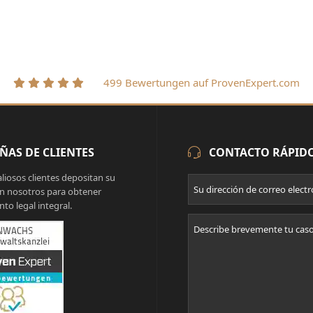
499 Bewertungen auf ProvenExpert.com
ÑAS DE CLIENTES
CONTACTO RÁPID
liosos clientes depositan su
n nosotros para obtener
to legal integral.