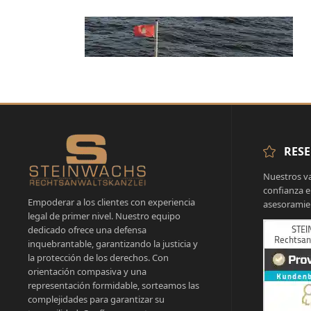
RESE
Nuestros va
confianza e
Empoderar a los clientes con experiencia
asesoramien
legal de primer nivel. Nuestro equipo
dedicado ofrece una defensa
inquebrantable, garantizando la justicia y
la protección de los derechos. Con
orientación compasiva y una
representación formidable, sorteamos las
complejidades para garantizar su